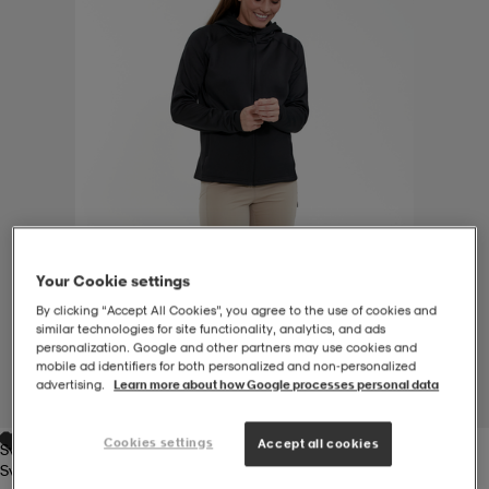
-BH
ngsskor
öjor & skjortor
ngsskor
ingsskor
ar
ingsskor
n
ingsskor
ts & toppar
or
n
kor
kor
öjor & skjortor
usskor
Your Cookie settings
öjor & skjortor
skor
r
skor
n
tskor
By clicking “Accept All Cookies”, you agree to the use of cookies and
similar technologies for site functionality, analytics, and ads
personalization. Google and other partners may use cookies and
mobile ad identifiers for both personalized and non‑personalized
 & klänningar
or
r & pannband
or
 & klänningar
-/Tennisskor
advertising.
Learn more about how Google processes personal data
1
/
7
Cookies settings
Accept all cookies
Svart
r
andy-/Handbollsskor
kar & vantar
andy-/Handbollsskor
ller
ler
Svart