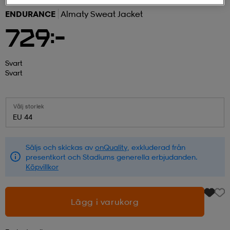
ENDURANCE
Almaty Sweat Jacket
r & pannband
tskor
läder
tskor
r
ngsskor
729:-
kar & vantar
skor
ukar
skor
kar & vantar
kor
Svart
Svart
ukar
sskor
ställ
sskor
ukar
lbehör
Välj storlek
EU 44
ställ
stövlar
por
stövlar
ställ
er
Säljs och skickas av
onQuality
, exkluderad från
presentkort och Stadiums generella erbjudanden.
Köpvillkor
por
ler
kläder
ler
läder
Lägg i varukorg
kläder
ngskor
asögon
ngskor
por