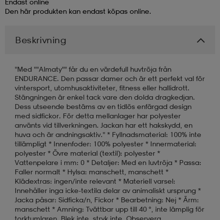
Endast online
Den här produkten kan endast köpas online.
läder
lbehör
r
lbehör
kläder
Beskrivning
asögon
äder
r
"Med ""Almaty"" får du en värdefull huvtröja från
ENDURANCE. Den passar damer och är ett perfekt val för
vintersport, utomhusaktiviteter, fitness eller hallidrott.
r
s
Stängningen är enkel tack vare den dolda dragkedjan.
Dess utseende bestäms av en tidlös enfärgad design
med sidfickor. För detta mellanlager har polyester
använts vid tillverkningen. Jackan har ett hakskydd, en
äder
ård
äder
huva och är andningsaktiv." * Fyllnadsmaterial: 100% inte
tillämpligt * Innenfoder: 100% polyester * Innermaterial:
polyester * Övre material (textil): polyester *
Vattenpelare i mm: 0 * Detaljer: Med en luvtröja * Passa:
s
s
Faller normalt * Hylsa: manschett, manschett *
Klädextras: ingen/inte relevant * Materiell varsel:
Innehåller inga icke-textila delar av animaliskt ursprung *
Jacka påsar: Sidficka/n, Fickor * Bearbetning: Nej * Ärm:
ård
ård
manschett * Amning: Tvättbar upp till 40 °, inte lämplig för
torktumlaren, Blek inte, stryk inte, Observera