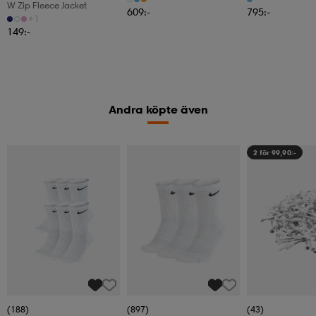
W Zip Fleece Jacket
609:-
795:-
+1
149:-
Andra köpte även
2 för 99,90:-
(188)
(897)
(43)