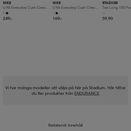
NIKE
NIKE
STADIUM
U Nk Everyday Cush Crew
U Nk Everyday Cush Crew
Tee Long 100 Pc
6pr-Bd
3pr
249:-
169:-
59,90
Vi har många modeller att välja på här på Stadium. Här hittar
du fler produkter från
ENDURANCE
Relaterat innehåll