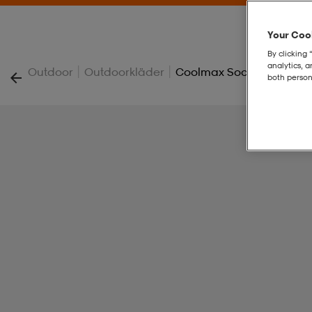
Your Cook
By clicking 
analytics, 
|
|
Outdoor
Outdoorkläder
Coolmax Sock Ankle 4-P
both person