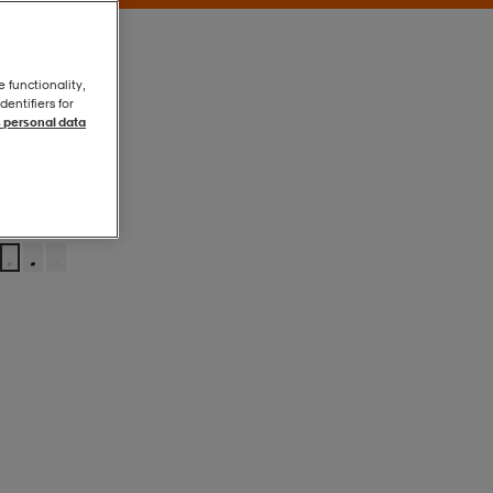
e functionality,
entifiers for
 personal data
Beige/pink
Beige/pink