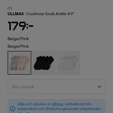
(1)
ULLMAX
Coolmax Sock Ankle 4-P
179:-
Beige/pink
Beige/pink
Välj storlek
Välj storlek
Säljs och skickas av
Ullmax
, exkluderad från
presentkort och Stadiums generella erbjudanden.