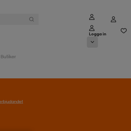
Logga in
Butiker
l erbjudandet