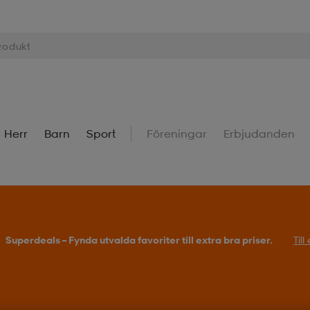
Herr
Barn
Sport
Föreningar
Erbjudanden
Superdeals – Fynda utvalda favoriter till extra bra priser.
Til