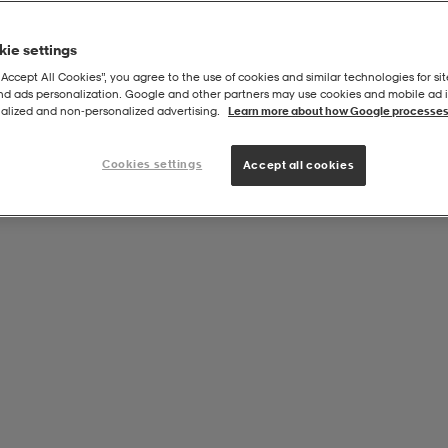
ie settings
“Accept All Cookies”, you agree to the use of cookies and similar technologies for sit
and ads personalization. Google and other partners may use cookies and mobile ad id
alized and non‑personalized advertising.
Learn more about how Google processes
Cookies settings
Accept all cookies