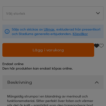
läder
lbehör
r
lbehör
kläder
Välj storlek
Välj storlek
asögon
äder
r
Säljs och skickas av
Ullmax
, exkluderad från presentkort
och Stadiums generella erbjudanden.
Köpvillkor
r
s
Lägg i varukorg
äder
ård
äder
Endast online
Den här produkten kan endast köpas online.
s
s
Beskrivning
Mångsidig strumpa i en blandning av merinoull och
ård
ård
funktionsmaterial. Sitter perfekt över foten och värmer
när det är kallt – samtidigt som den transporterar bort