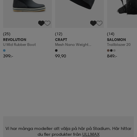
(25)
(12)
(14)
REVOLUTION
CRAFT
SALOMON
U Mid Rubber Boot
Mesh Nano Weight
Trailblazer 20
Headband
399:-
99,90
849:-
Vi har många modeller att välja på här på Stadium. Här hittar
du fler produkter från
ULLMAX