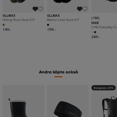
ULLMAX
ULLMAX
(188)
Hiking Wool Sock 2-P
Merino Liner Sock 2-P
NIKE
U Nk Everyday C
149:-
199:-
6pr-Bd
249:-
Andra köpte också
Kampanj -25%