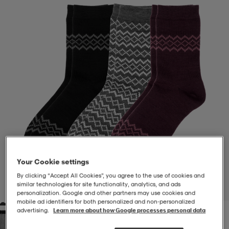
-BH
ngsskor
öjor & skjortor
ngsskor
ingsskor
ar
ingsskor
n
ingsskor
ts & toppar
or
n
kor
kor
öjor & skjortor
usskor
öjor & skjortor
skor
r
skor
n
tskor
Your Cookie settings
 & klänningar
or
r & pannband
or
 & klänningar
-/Tennisskor
By clicking “Accept All Cookies”, you agree to the use of cookies and
similar technologies for site functionality, analytics, and ads
1
/
1
personalization. Google and other partners may use cookies and
mobile ad identifiers for both personalized and non‑personalized
advertising.
Learn more about how Google processes personal data
r
andy-/Handbollsskor
kar & vantar
andy-/Handbollsskor
ller
ler