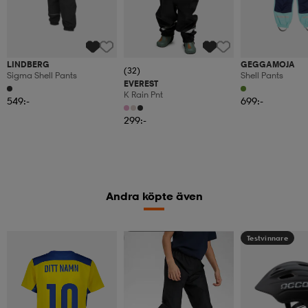
LINDBERG
GEGGAMOJA
(32)
Sigma Shell Pants
Shell Pants
EVEREST
K Rain Pnt
549:-
699:-
299:-
Andra köpte även
Kampanj -25%
Testvinnare