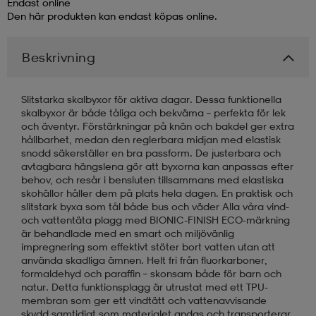
Endast online
Den här produkten kan endast köpas online.
läder
lbehör
r
lbehör
kläder
Beskrivning
asögon
äder
r
Slitstarka skalbyxor för aktiva dagar. Dessa funktionella
skalbyxor är både tåliga och bekväma – perfekta för lek
och äventyr. Förstärkningar på knän och bakdel ger extra
r
s
hållbarhet, medan den reglerbara midjan med elastisk
snodd säkerställer en bra passform. De justerbara och
avtagbara hängslena gör att byxorna kan anpassas efter
behov, och resår i bensluten tillsammans med elastiska
äder
ård
äder
skohällor håller dem på plats hela dagen. En praktisk och
slitstark byxa som tål både bus och väder Alla våra vind-
och vattentäta plagg med BIONIC-FINISH ECO-märkning
är behandlade med en smart och miljövänlig
s
s
impregnering som effektivt stöter bort vatten utan att
använda skadliga ämnen. Helt fri från fluorkarboner,
formaldehyd och paraffin – skonsam både för barn och
natur. Detta funktionsplagg är utrustat med ett TPU-
ård
ård
membran som ger ett vindtätt och vattenavvisande
skydd samtidigt som materialet andas och transporterar