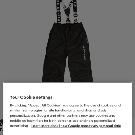
-BH
ngsskor
öjor & skjortor
ngsskor
ingsskor
ar
ingsskor
n
ingsskor
ts & toppar
or
n
kor
kor
öjor & skjortor
usskor
öjor & skjortor
skor
r
skor
n
tskor
Your Cookie settings
 & klänningar
or
r & pannband
or
 & klänningar
-/Tennisskor
By clicking “Accept All Cookies”, you agree to the use of cookies and
similar technologies for site functionality, analytics, and ads
1
/
4
personalization. Google and other partners may use cookies and
mobile ad identifiers for both personalized and non‑personalized
Black
r
andy-/Handbollsskor
kar & vantar
andy-/Handbollsskor
ller
ler
advertising.
Learn more about how Google processes personal data
Black