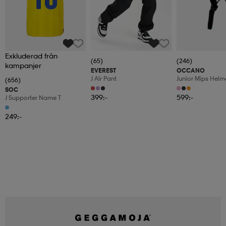
Exkluderad från
(65)
(246)
kampanjer
EVEREST
OCCANO
J Alr Pant
Junior Mips Helm
(656)
SOC
399:-
599:-
J Supporter Name T
249:-