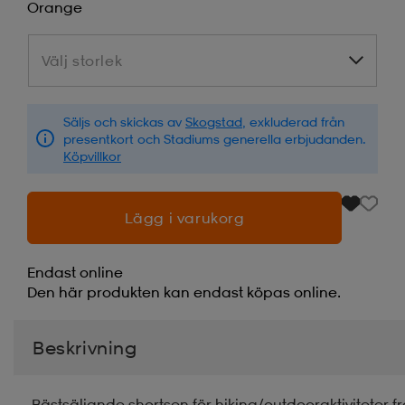
Orange
Välj storlek
Välj storlek
Säljs och skickas av
Skogstad
, exkluderad från
presentkort och Stadiums generella erbjudanden.
Köpvillkor
Lägg i varukorg
Endast online
Den här produkten kan endast köpas online.
Beskrivning
Bästsäljande shortsen för hiking/outdooraktiviteter f