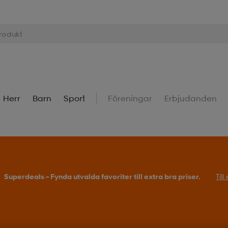
Herr
Barn
Sport
Föreningar
Erbjudanden
Superdeals – Fynda utvalda favoriter till extra bra priser.
Til