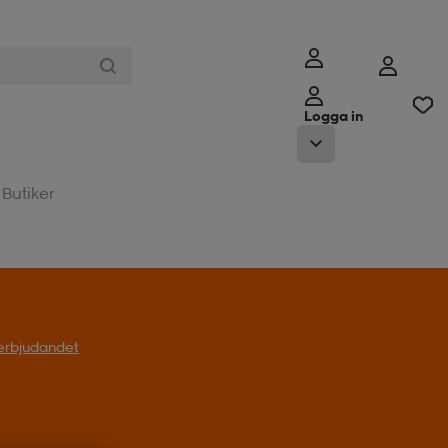
Logga in
Butiker
l erbjudandet