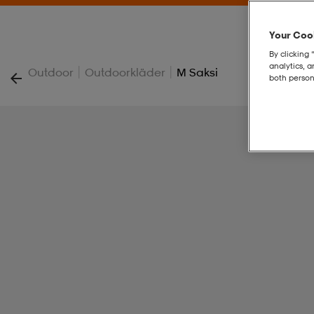
Your Cook
By clicking 
analytics, 
|
|
Outdoor
Outdoorkläder
M Saksi
both person