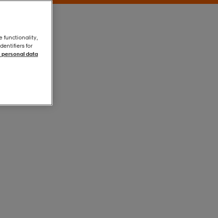
e functionality,
entifiers for
 personal data
Orange
Orange