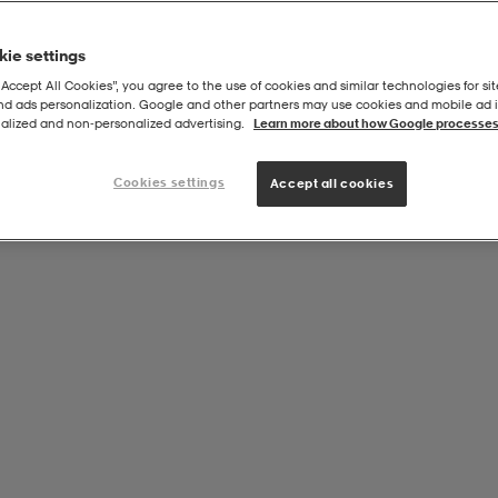
ie settings
“Accept All Cookies”, you agree to the use of cookies and similar technologies for sit
and ads personalization. Google and other partners may use cookies and mobile ad id
alized and non‑personalized advertising.
Learn more about how Google processes
Cookies settings
Accept all cookies