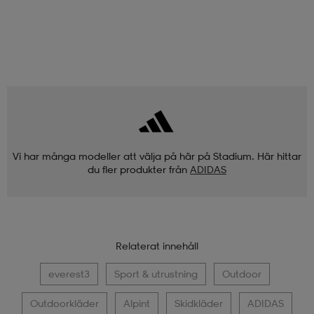
Vi har många modeller att välja på här på Stadium. Här hittar
du fler produkter från
ADIDAS
Relaterat innehåll
everest3
Sport & utrustning
Outdoor
Outdoorkläder
Alpint
Skidkläder
ADIDAS