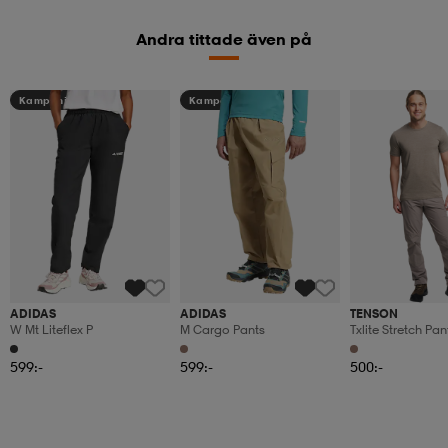
Andra tittade även på
Kampanj -25%
Kampanj -25%
ADIDAS
ADIDAS
TENSON
W Mt Liteflex P
M Cargo Pants
Txlite Stretch Pa
599:-
599:-
500:-