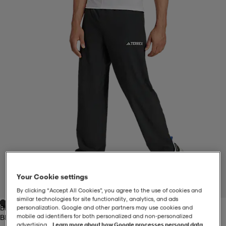
-BH
ngsskor
öjor & skjortor
ngsskor
ingsskor
ar
ingsskor
n
ingsskor
ts & toppar
or
n
kor
kor
öjor & skjortor
usskor
öjor & skjortor
skor
r
skor
n
tskor
 & klänningar
or
r & pannband
or
 & klänningar
-/Tennisskor
Your Cookie settings
1
/
6
By clicking “Accept All Cookies”, you agree to the use of cookies and
similar technologies for site functionality, analytics, and ads
Black
personalization. Google and other partners may use cookies and
r
andy-/Handbollsskor
kar & vantar
andy-/Handbollsskor
ller
ler
mobile ad identifiers for both personalized and non‑personalized
Black
advertising.
Learn more about how Google processes personal data