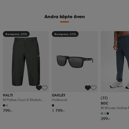
Andra köpte även
Kampanj -25%
Kampanj -25%
HALTI
OAKLEY
(33)
M Pallas Cool X-Stretch
Holbrook
SOC
Capri Pants
M Woven Active 
799:-
1 799:-
399:-