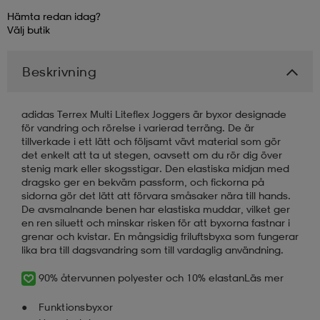
Hämta redan idag?
Välj
butik
läder
lbehör
r
lbehör
kläder
Beskrivning
asögon
äder
r
adidas Terrex Multi Liteflex Joggers är byxor designade
för vandring och rörelse i varierad terräng. De är
r
s
tillverkade i ett lätt och följsamt vävt material som gör
det enkelt att ta ut stegen, oavsett om du rör dig över
stenig mark eller skogsstigar. Den elastiska midjan med
dragsko ger en bekväm passform, och fickorna på
äder
ård
äder
sidorna gör det lätt att förvara småsaker nära till hands.
De avsmalnande benen har elastiska muddar, vilket ger
en ren siluett och minskar risken för att byxorna fastnar i
grenar och kvistar. En mångsidig friluftsbyxa som fungerar
s
s
lika bra till dagsvandring som till vardaglig användning.
90% återvunnen polyester och 10% elastan
Läs mer
ård
ård
Funktionsbyxor