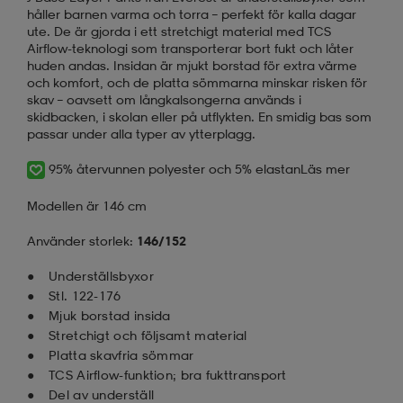
håller barnen varma och torra – perfekt för kalla dagar
ute. De är gjorda i ett stretchigt material med TCS
Airflow-teknologi som transporterar bort fukt och låter
huden andas. Insidan är mjukt borstad för extra värme
och komfort, och de platta sömmarna minskar risken för
skav – oavsett om långkalsongerna används i
skidbacken, i skolan eller på utflykten. En smidig bas som
passar under alla typer av ytterplagg.
95% återvunnen polyester och 5% elastan
Läs mer
Modellen är 146 cm
Använder storlek:
146/152
Underställsbyxor
Stl. 122-176
Mjuk borstad insida
Stretchigt och följsamt material
Platta skavfria sömmar
TCS Airflow-funktion; bra fukttransport
Del av underställ