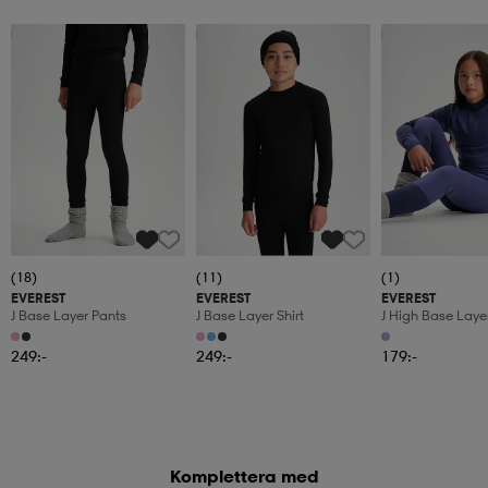
Kampanj -25%
Kampanj -25%
Kampanj -25%
(18)
(11)
(1)
EVEREST
EVEREST
EVEREST
J Base Layer Pants
J Base Layer Shirt
J High Base Layer
249:-
249:-
179:-
Komplettera med