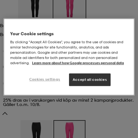
r & pannband
tskor
läder
tskor
r
ngsskor
Bright Fuchsia
Your Cookie settings
Bright Fuchsia
kar & vantar
skor
ukar
skor
kar & vantar
kor
By clicking “Accept All Cookies”, you agree to the use of cookies and
similar technologies for site functionality, analytics, and ads
(18)
personalization. Google and other partners may use cookies and
EVEREST
J Base Layer Pants
mobile ad identifiers for both personalized and non‑personalized
ukar
sskor
ställ
sskor
ukar
lbehör
advertising.
Learn more about how Google processes personal data
Kampanj -25%
249:-
Cookies settings
Accept all cookies
ställ
stövlar
por
stövlar
ställ
er
Kampanj -25%
25% dras av i varukorgen vid köp av minst 2 kampanjprodukter.
Gäller t.o.m. 10/8.
por
ler
kläder
ler
läder
kläder
ngskor
asögon
ngskor
por