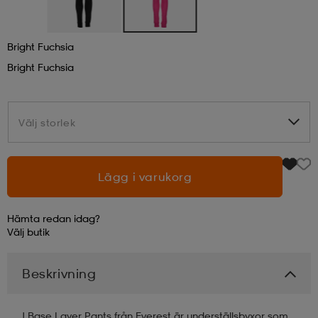
läder
lbehör
r
lbehör
kläder
Bright Fuchsia
Bright Fuchsia
asögon
äder
r
Välj storlek
Välj storlek
r
s
Lägg i varukorg
äder
ård
äder
Hämta redan idag?
Välj
butik
s
s
Beskrivning
ård
ård
J Base Layer Pants från Everest är underställsbyxor som