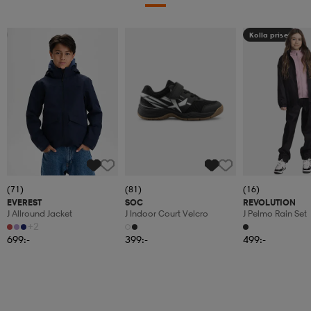
Kampanj -25%
Kolla priset
(71)
(81)
(16)
EVEREST
SOC
REVOLUTION
J Allround Jacket
J Indoor Court Velcro
J Pelmo Rain Set
+2
699:-
399:-
499:-