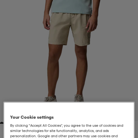
-BH
ngsskor
öjor & skjortor
ngsskor
ingsskor
ar
ingsskor
n
ingsskor
ts & toppar
or
n
kor
kor
öjor & skjortor
usskor
öjor & skjortor
skor
r
skor
n
tskor
 & klänningar
or
r & pannband
or
 & klänningar
-/Tennisskor
1
/
5
Your Cookie settings
By clicking “Accept All Cookies”, you agree to the use of cookies and
r
andy-/Handbollsskor
kar & vantar
andy-/Handbollsskor
ller
ler
similar technologies for site functionality, analytics, and ads
personalization. Google and other partners may use cookies and