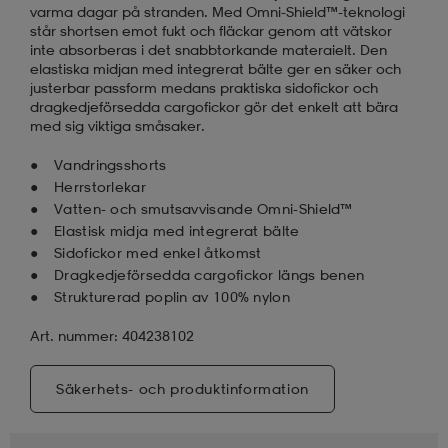
varma dagar på stranden. Med Omni-Shield™-teknologi
står shortsen emot fukt och fläckar genom att vätskor
inte absorberas i det snabbtorkande materaielt. Den
elastiska midjan med integrerat bälte ger en säker och
justerbar passform medans praktiska sidofickor och
dragkedjeförsedda cargofickor gör det enkelt att bära
med sig viktiga småsaker.
Vandringsshorts
Herrstorlekar
Vatten- och smutsavvisande Omni-Shield™
Elastisk midja med integrerat bälte
Sidofickor med enkel åtkomst
Dragkedjeförsedda cargofickor längs benen
Strukturerad poplin av 100% nylon
Art. nummer: 404238102
Säkerhets- och produktinformation