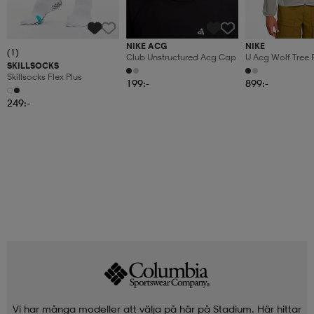
NIKE ACG
NIKE
(1)
Club Unstructured Acg Cap
U Acg Wolf Tree F
SKILLSOCKS
Skillsocks Flex Plus
199:-
899:-
249:-
Vi har många modeller att välja på här på Stadium. Här hittar