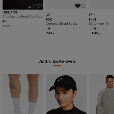
NIKE ACG
(2)
(71)
Club Unstructured Acg Cap
POC
NIKE
Cadence Road Socks
M Vomero 18
199:-
+1
299:-
1 849:-
Andra köpte även
Kampanj -25%