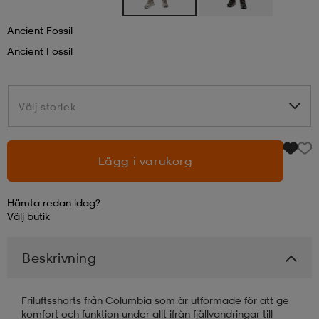
Ancient Fossil
läder
lbehör
r
lbehör
kläder
Ancient Fossil
asögon
äder
r
Välj storlek
Välj storlek
r
s
Lägg i varukorg
äder
ård
äder
Hämta redan idag?
Välj
butik
s
s
Beskrivning
ård
ård
Friluftsshorts från Columbia som är utformade för att ge
komfort och funktion under allt ifrån fjällvandringar till