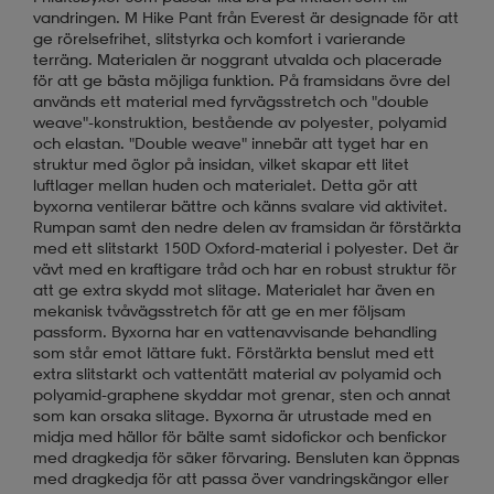
vandringen. M Hike Pant från Everest är designade för att
ge rörelsefrihet, slitstyrka och komfort i varierande
terräng. Materialen är noggrant utvalda och placerade
för att ge bästa möjliga funktion. På framsidans övre del
används ett material med fyrvägsstretch och "double
weave"-konstruktion, bestående av polyester, polyamid
och elastan. "Double weave" innebär att tyget har en
struktur med öglor på insidan, vilket skapar ett litet
luftlager mellan huden och materialet. Detta gör att
byxorna ventilerar bättre och känns svalare vid aktivitet.
Rumpan samt den nedre delen av framsidan är förstärkta
med ett slitstarkt 150D Oxford-material i polyester. Det är
vävt med en kraftigare tråd och har en robust struktur för
att ge extra skydd mot slitage. Materialet har även en
mekanisk tvåvägsstretch för att ge en mer följsam
passform. Byxorna har en vattenavvisande behandling
som står emot lättare fukt. Förstärkta benslut med ett
extra slitstarkt och vattentätt material av polyamid och
polyamid-graphene skyddar mot grenar, sten och annat
som kan orsaka slitage. Byxorna är utrustade med en
midja med hällor för bälte samt sidofickor och benfickor
med dragkedja för säker förvaring. Bensluten kan öppnas
med dragkedja för att passa över vandringskängor eller