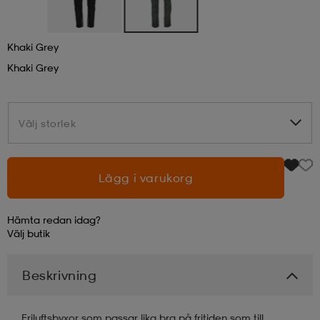
läder
lbehör
r
lbehör
kläder
Khaki Grey
Khaki Grey
asögon
äder
r
Välj storlek
Välj storlek
r
s
Lägg i varukorg
äder
ård
äder
Hämta redan idag?
Välj
butik
s
s
Beskrivning
ård
ård
Friluftsbyxor som passar lika bra på fritiden som till