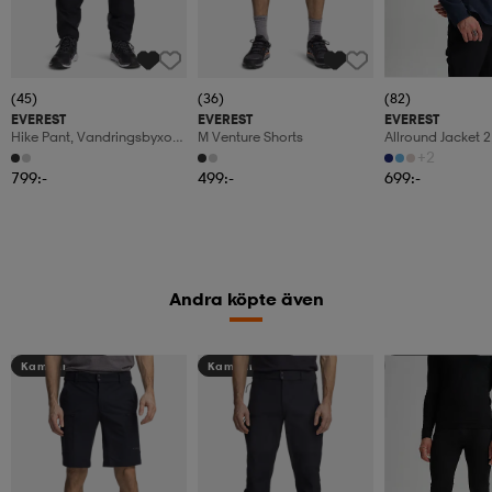
(45)
(36)
(82)
EVEREST
EVEREST
EVEREST
Hike Pant, Vandringsbyxor,
M Venture Shorts
Allround Jacket 2
Herr
Regnjacka, Herr
+2
799:-
499:-
699:-
Andra köpte även
Kampanj -25%
Kampanj -25%
Kampanj -25%