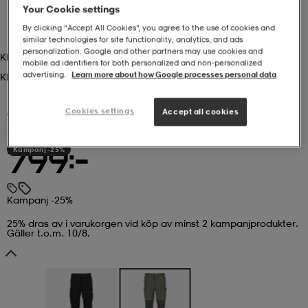
Your Cookie settings
r & pannband
tskor
läder
tskor
r
ngsskor
By clicking “Accept All Cookies”, you agree to the use of cookies and
similar technologies for site functionality, analytics, and ads
personalization. Google and other partners may use cookies and
Khaki Grey
mobile ad identifiers for both personalized and non‑personalized
advertising.
Learn more about how Google processes personal data
Khaki Grey
kar & vantar
skor
ukar
skor
kar & vantar
kor
Cookies settings
Accept all cookies
(45)
EVEREST
Hike Pant, Vandringsbyxor, Herr
ukar
sskor
ställ
sskor
ukar
lbehör
Kampanj -25%
799:-
ställ
stövlar
por
stövlar
ställ
er
Kampanj -25%
25% dras av i varukorgen vid köp av minst 2 kampanjprodukter.
Gäller t.o.m. 10/8.
por
ler
kläder
ler
läder
kläder
ngskor
asögon
ngskor
por