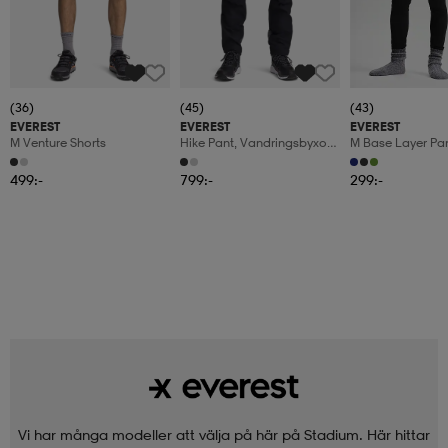
(36)
(45)
(43)
EVEREST
EVEREST
EVEREST
M Venture Shorts
Hike Pant, Vandringsbyxor,
M Base Layer Pa
Herr
499:-
799:-
299:-
Vi har många modeller att välja på här på Stadium. Här hittar