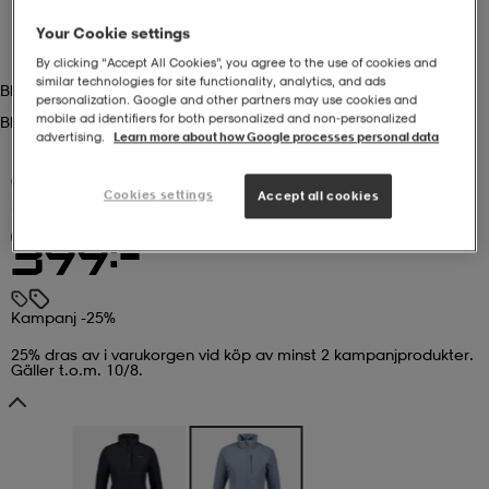
Your Cookie settings
r & pannband
tskor
läder
tskor
r
ngsskor
By clicking “Accept All Cookies”, you agree to the use of cookies and
similar technologies for site functionality, analytics, and ads
Blue Fog
personalization. Google and other partners may use cookies and
mobile ad identifiers for both personalized and non‑personalized
Blue Fog
kar & vantar
skor
ukar
skor
kar & vantar
kor
advertising.
Learn more about how Google processes personal data
(19)
Cookies settings
Accept all cookies
EVEREST
W Venture Hybrid Jacket
ukar
sskor
ställ
sskor
ukar
lbehör
Kampanj -25%
399:-
ställ
stövlar
por
stövlar
ställ
er
Kampanj -25%
25% dras av i varukorgen vid köp av minst 2 kampanjprodukter.
Gäller t.o.m. 10/8.
por
ler
kläder
ler
läder
kläder
ngskor
asögon
ngskor
por