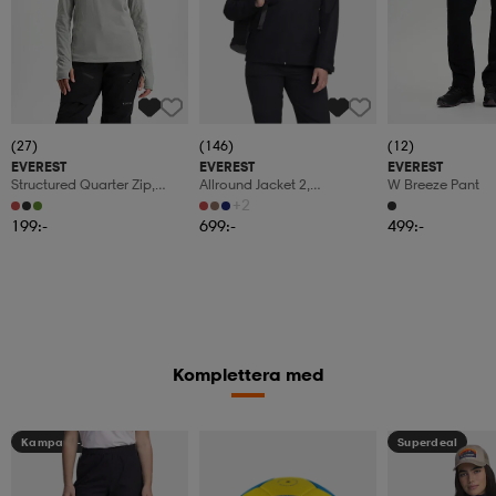
(27)
(146)
(12)
EVEREST
EVEREST
EVEREST
Structured Quarter Zip,
Allround Jacket 2,
W Breeze Pant
Funktionströja, Dam
Regnjacka, Dam
+2
199:-
699:-
499:-
Komplettera med
Kampanj -25%
Superdeal