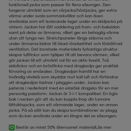
funktionell jacka som passar för flera säsonger. Den
fungerar utmärkt som en vårjacka/höstjacka, ger extra
värme under svala sommarkvällar och kan även
användas som ett isolerande lager under en skidjacka på
vintern. Jackan har lätt vaddering på fram- och baksidan
samt på delar av ärmarna, vilket ger en behaglig värme
utan att tynga ner. Stretchpaneler längs sidorna och
under ärmarna bidrar till ökad rörelsefrihet och förbättrad
ventilation. Det borstade materialets fyrkantiga struktur
skapar luftfickor som hjälper till att bevara värmen, vilket
gör jackan till ett utmärkt val för en aktiv livsstil. Två
sidofickor och en bröstficka med dragkedja ger praktisk
förvaring av småsaker. Dragkedjan framtill har en
invändig vindslå som skyddar mot kall luft och förhindrar
att dragkedjan fastnar i plaggen under. Jackan kan
justeras i nederkant med en elastisk dragsko för en mer
personlig passform. Jackan är 3-i-1 kompatibel. En ögla
bak i nacken gör att du kan koppla ihop din tunnare
lättviktsjacka, som ett värmande lager, under en annan
jacka. På så sätt kan du skapa kombinationer av plagg
som du kan använda under en längre del av säsongen.
Består av minst 50% återvunnet material
Läs mer