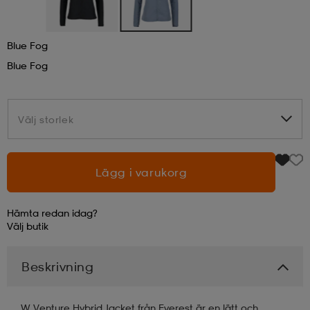
läder
lbehör
r
lbehör
kläder
Blue Fog
Blue Fog
asögon
äder
r
Välj storlek
Välj storlek
r
s
Lägg i varukorg
äder
ård
äder
Hämta redan idag?
Välj
butik
s
s
Beskrivning
ård
ård
W Venture Hybrid Jacket från Everest är en lätt och