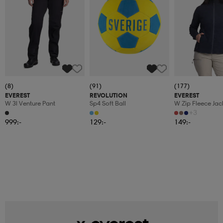
(8)
(91)
(177)
EVEREST
REVOLUTION
EVEREST
W 3l Venture Pant
Sp4 Soft Ball
W Zip Fleece Jac
+3
999:-
129:-
149:-