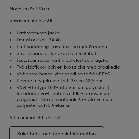
Modellen är 176 cm
Använder storlek:
38
Lättvadderad jacka
Damstorlekar; 34-46
Lätt vaddering fram, bak och på ärmarna
Stretchpaneler för ökad rörelsefrihet
Justerbar nederkant med elastisk dragsko
Två sidofickor och en bröstficka med dragkedja
Vattenavvisande ytbehandling fri från PFAS
Plaggets rygglängd i stl. 38: ca 62,5 cm.
Vävt yttertyg: 100% återvunnen polyester |
Innerfoder vävt material: 100% återvunnen
polyamid | Stretchmaterial: 95% återvunnen
polyester och 5% elastan
Art. nummer: 401792102
Säkerhets- och produktinformation