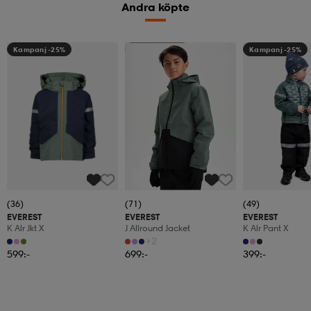
Andra köpte
Kampanj -25%
Kampanj -25%
Kampanj -25%
(36)
(71)
(49)
EVEREST
EVEREST
EVEREST
K Alr Jkt X
J Allround Jacket
K Alr Pant X
+2
599:-
699:-
399:-