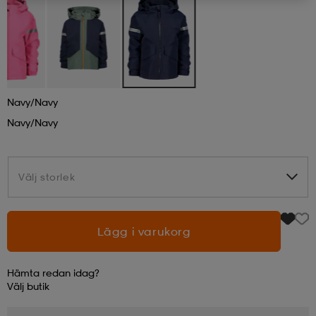
läder
lbehör
r
lbehör
kläder
asögon
äder
r
Navy/navy
Navy/navy
r
s
Välj storlek
Välj storlek
äder
ård
äder
Lägg i varukorg
s
s
Hämta redan idag?
Välj
butik
ård
ård