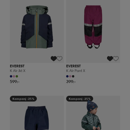
EVEREST
EVEREST
K Alr Jkt X
K Alr Pant X
599:-
399:-
Kampanj -25%
Kampanj -25%