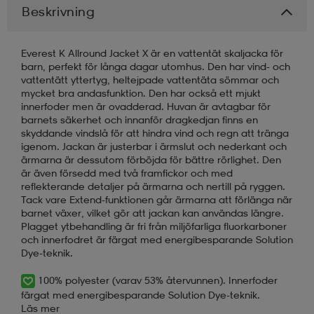
Beskrivning
Everest K Allround Jacket X är en vattentät skaljacka för
barn, perfekt för långa dagar utomhus. Den har vind- och
vattentätt yttertyg, heltejpade vattentäta sömmar och
mycket bra andasfunktion. Den har också ett mjukt
innerfoder men är ovadderad. Huvan är avtagbar för
barnets säkerhet och innanför dragkedjan finns en
skyddande vindslå för att hindra vind och regn att tränga
igenom. Jackan är justerbar i ärmslut och nederkant och
ärmarna är dessutom förböjda för bättre rörlighet. Den
är även försedd med två framfickor och med
reflekterande detaljer på ärmarna och nertill på ryggen.
Tack vare Extend-funktionen går ärmarna att förlänga när
barnet växer, vilket gör att jackan kan användas längre.
Plagget ytbehandling är fri från miljöfarliga fluorkarboner
och innerfodret är färgat med energibesparande Solution
Dye-teknik.
100% polyester (varav 53% återvunnen). Innerfoder
färgat med energibesparande Solution Dye-teknik.
Läs mer