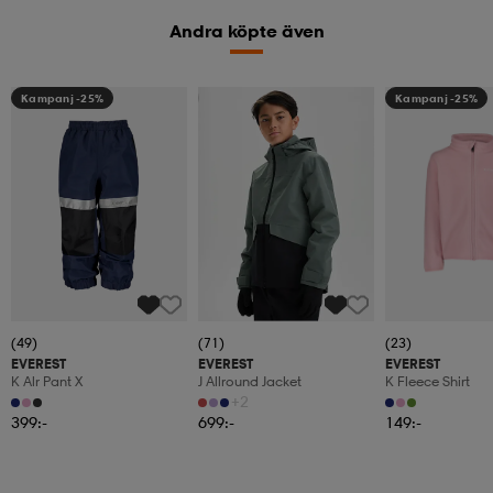
Andra köpte även
Kampanj -25%
Kampanj -25%
Kampanj -25%
(49)
(71)
(23)
EVEREST
EVEREST
EVEREST
K Alr Pant X
J Allround Jacket
K Fleece Shirt
+2
399:-
699:-
149:-