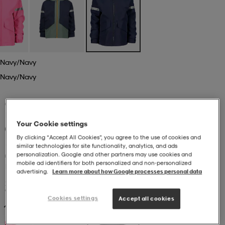
r & pannband
tskor
läder
tskor
r
ngsskor
kar & vantar
skor
ukar
skor
kar & vantar
kor
Navy/navy
Navy/navy
ukar
sskor
ställ
sskor
ukar
lbehör
(36)
EVEREST
K Alr Jkt X
Your Cookie settings
Kampanj -25%
599:-
ställ
stövlar
por
stövlar
ställ
er
By clicking “Accept All Cookies”, you agree to the use of cookies and
similar technologies for site functionality, analytics, and ads
personalization. Google and other partners may use cookies and
mobile ad identifiers for both personalized and non‑personalized
Kampanj -25%
por
ler
kläder
ler
läder
advertising.
Learn more about how Google processes personal data
25% dras av i varukorgen vid köp av minst 2 kampanjprodukter.
Gäller t.o.m. 10/8.
Cookies settings
Accept all cookies
kläder
ngskor
asögon
ngskor
por