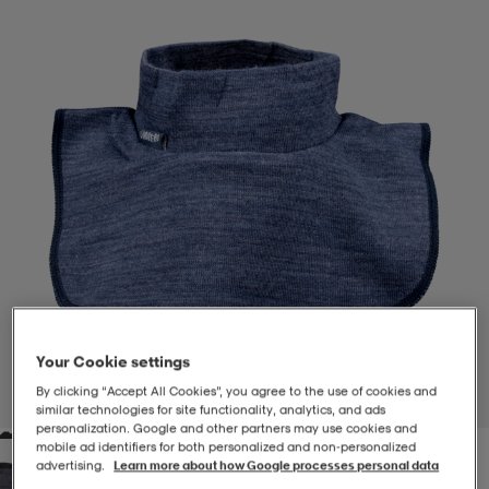
-BH
ngsskor
öjor & skjortor
ngsskor
ingsskor
ar
ingsskor
n
ingsskor
ts & toppar
or
n
kor
kor
öjor & skjortor
usskor
öjor & skjortor
skor
r
skor
n
tskor
Your Cookie settings
 & klänningar
or
r & pannband
or
 & klänningar
-/Tennisskor
By clicking “Accept All Cookies”, you agree to the use of cookies and
1
/
1
similar technologies for site functionality, analytics, and ads
personalization. Google and other partners may use cookies and
mobile ad identifiers for both personalized and non‑personalized
r
andy-/Handbollsskor
kar & vantar
andy-/Handbollsskor
ller
ler
advertising.
Learn more about how Google processes personal data