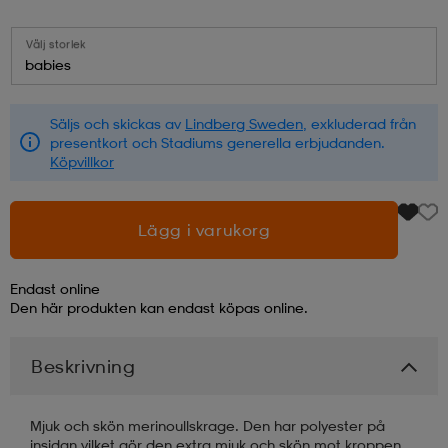
läder
lbehör
r
lbehör
kläder
Välj storlek
babies
asögon
äder
r
Säljs och skickas av
Lindberg Sweden
, exkluderad från
presentkort och Stadiums generella erbjudanden.
Köpvillkor
r
s
Lägg i varukorg
äder
ård
äder
Endast online
Den här produkten kan endast köpas online.
s
s
Beskrivning
ård
ård
Mjuk och skön merinoullskrage. Den har polyester på
insidan vilket gör den extra mjuk och skön mot kroppen.