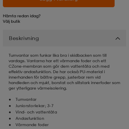
läder
lbehör
r
lbehör
kläder
Hämta redan idag?
Välj
butik
asögon
äder
r
Beskrivning
Tumvantar som funkar lika bra i skidbacken som till
r
s
vardags. Vantarna har ett värmande foder och ett
CZone-membran som gör dem vattentäta och med
effektiv andasfunktion. De har också PU-material i
innerhanden för bättre grepp, justerbar rem vid
äder
ård
äder
handleden och mjukt, borstat och slitstark innerfoder som
ger ytterligare värmeisolering.
s
s
Tumvantar
Juniorstorlekar; 3-7
Vind- och vattentäta
Andasfunktion
ård
ård
Värmande foder