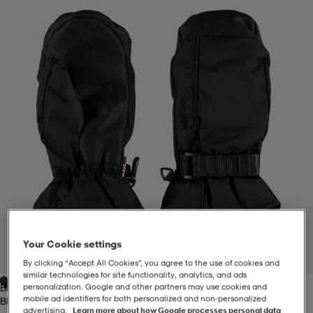
-BH
ngsskor
öjor & skjortor
ngsskor
ingsskor
ar
ingsskor
n
ingsskor
ts & toppar
or
n
kor
kor
öjor & skjortor
usskor
öjor & skjortor
skor
r
skor
n
tskor
 & klänningar
or
r & pannband
or
 & klänningar
-/Tennisskor
Your Cookie settings
1
/
1
By clicking “Accept All Cookies”, you agree to the use of cookies and
similar technologies for site functionality, analytics, and ads
personalization. Google and other partners may use cookies and
Black
r
andy-/Handbollsskor
kar & vantar
andy-/Handbollsskor
ller
ler
mobile ad identifiers for both personalized and non‑personalized
Black
advertising.
Learn more about how Google processes personal data