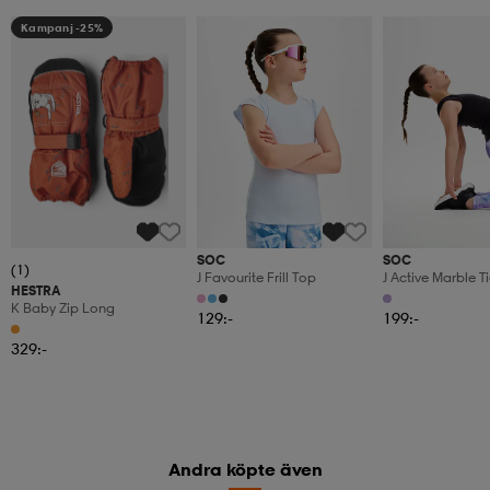
Kampanj -25%
SOC
SOC
(1)
J Favourite Frill Top
J Active Marble T
HESTRA
K Baby Zip Long
129:-
199:-
329:-
Andra köpte även