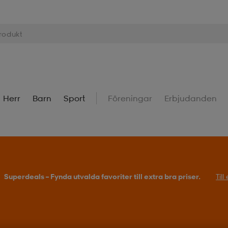
Herr
Barn
Sport
Föreningar
Erbjudanden
Superdeals – Fynda utvalda favoriter till extra bra priser.
Til