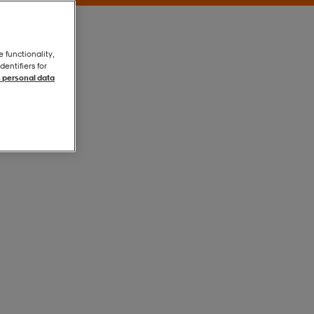
e functionality,
entifiers for
 personal data
Grågul
Grågul