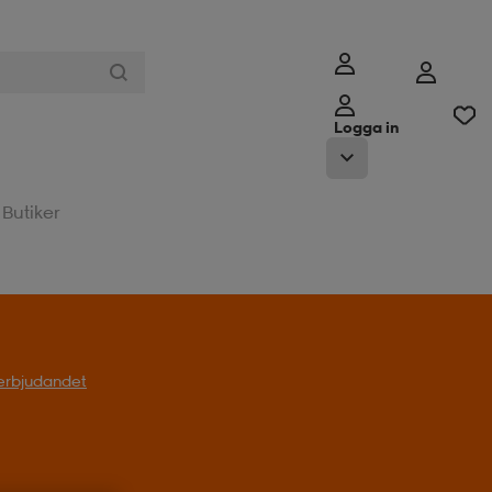
Logga in
Butiker
l erbjudandet