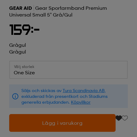
GEAR AID
Gear Sportarmband Premium
Universal Small 5" Grå/gul
159:-
Grågul
Grågul
Välj storlek
One Size
Säljs och skickas av
Tura Scandinavia AB
,
exkluderad från presentkort och Stadiums
generella erbjudanden.
Köpvillkor
Lägg i varukorg