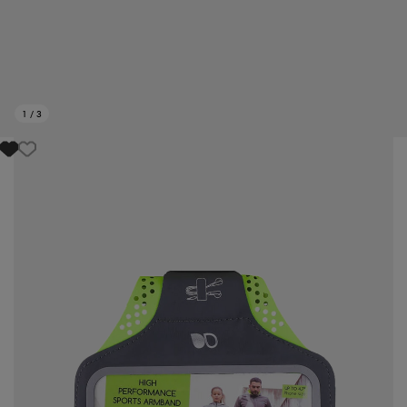
1
/
3