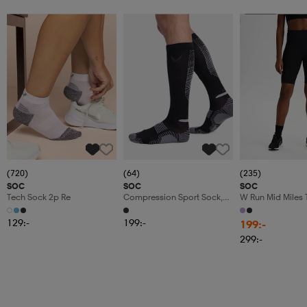
Member
(720)
(64)
(235)
SOC
SOC
SOC
Tech Sock 2p Re
Compression Sport Sock,
W Run Mid Miles 
Löparstrumpor, Unisex
129:-
199:-
199:-
299:-