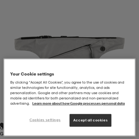
-BH
ngsskor
öjor & skjortor
ngsskor
ingsskor
ar
ingsskor
n
ingsskor
ts & toppar
or
n
kor
kor
öjor & skjortor
usskor
Your Cookie settings
öjor & skjortor
skor
r
skor
n
tskor
By clicking “Accept All Cookies”, you agree to the use of cookies and
similar technologies for site functionality, analytics, and ads
personalization. Google and other partners may use cookies and
mobile ad identifiers for both personalized and non‑personalized
advertising.
Learn more about how Google processes personal data
 & klänningar
or
r & pannband
or
 & klänningar
-/Tennisskor
1
/
3
Cookies settings
Accept all cookies
Grå
r
andy-/Handbollsskor
kar & vantar
andy-/Handbollsskor
ller
ler
Grå