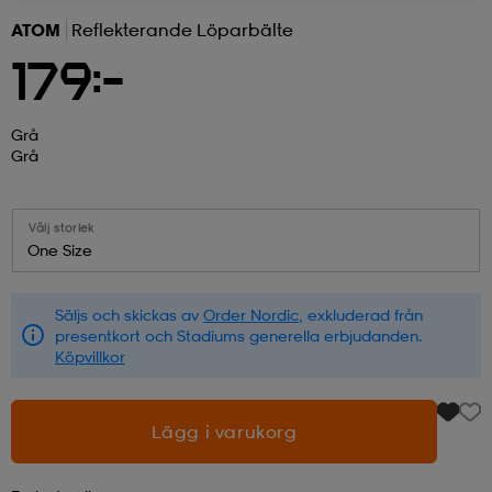
ATOM
Reflekterande Löparbälte
r & pannband
tskor
läder
tskor
r
ngsskor
179:-
kar & vantar
skor
ukar
skor
kar & vantar
kor
Grå
Grå
ukar
sskor
ställ
sskor
ukar
lbehör
Välj storlek
One Size
ställ
stövlar
por
stövlar
ställ
er
Säljs och skickas av
Order Nordic
, exkluderad från
presentkort och Stadiums generella erbjudanden.
Köpvillkor
por
ler
kläder
ler
läder
Lägg i varukorg
kläder
ngskor
asögon
ngskor
por