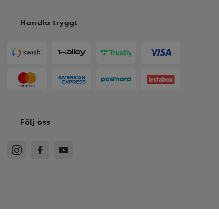
Handla tryggt
Följ oss
Köpvillkor
Medlemsvillkor
Integritetspolicy
Recensionspolicy