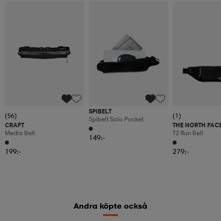
SPIBELT
(56)
(1)
Spibelt Solo Pocket
CRAFT
THE NORTH FAC
Media Belt
T2 Run Belt
149:-
199:-
279:-
Andra köpte också