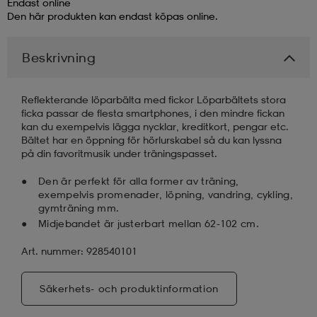
Endast online
Den här produkten kan endast köpas online.
läder
lbehör
r
lbehör
kläder
Beskrivning
asögon
äder
r
Reflekterande löparbälta med fickor Löparbältets stora
ficka passar de flesta smartphones, i den mindre fickan
kan du exempelvis lägga nycklar, kreditkort, pengar etc.
r
s
Bältet har en öppning för hörlurskabel så du kan lyssna
på din favoritmusik under träningspasset.
Den är perfekt för alla former av träning,
äder
ård
äder
exempelvis promenader, löpning, vandring, cykling,
gymträning mm.
Midjebandet är justerbart mellan 62-102 cm.
s
s
Art. nummer: 928540101
Säkerhets- och produktinformation
ård
ård