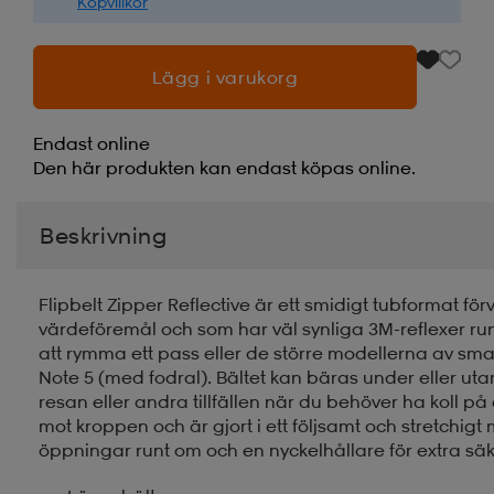
Köpvillkor
Lägg i varukorg
Endast online
Den här produkten kan endast köpas online.
Beskrivning
Flipbelt Zipper Reflective är ett smidigt tubformat fö
värdeföremål och som har väl synliga 3M-reflexer ru
att rymma ett pass eller de större modellerna av s
Note 5 (med fodral). Bältet kan bäras under eller u
resan eller andra tillfällen när du behöver ha koll 
mot kroppen och är gjort i ett följsamt och stretchigt m
öppningar runt om och en nyckelhållare för extra säk