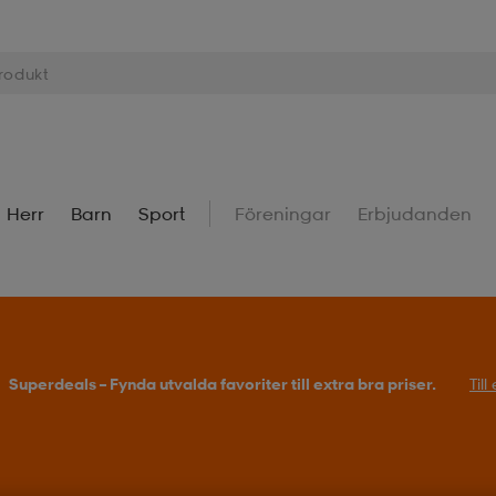
Herr
Barn
Sport
Föreningar
Erbjudanden
Superdeals – Fynda utvalda favoriter till extra bra priser.
Til