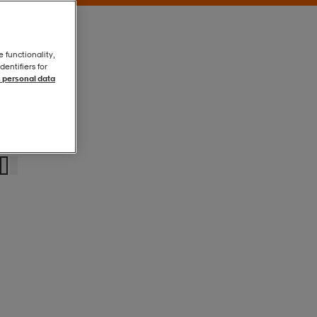
e functionality,
entifiers for
 personal data
Black
Black