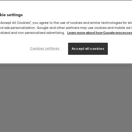
ie settings
“Accept All Cookies”, you agree to the use of cookies and similar technologies for sit
and ads personalization. Google and other partners may use cookies and mobile ad id
alized and non‑personalized advertising.
Learn more about how Google processes
Cookies settings
Accept all cookies