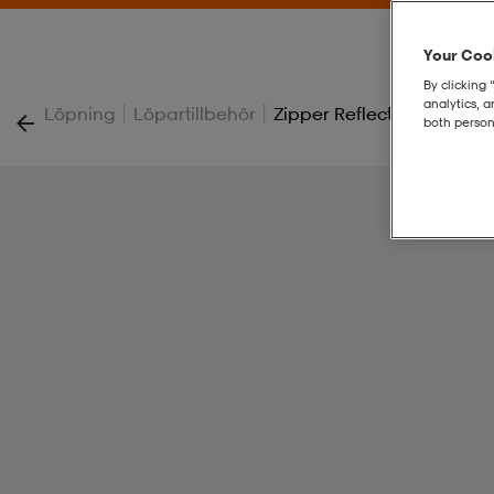
Your Cook
By clicking 
analytics, 
|
|
Löpning
Löpartillbehör
Zipper Reflective
both person