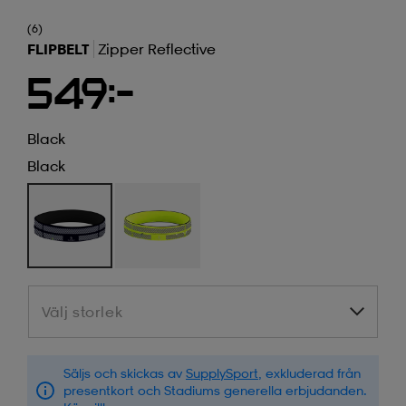
(6)
FLIPBELT
Zipper Reflective
549:-
Black
Black
Välj storlek
Välj storlek
Säljs och skickas av
SupplySport
, exkluderad från
presentkort och Stadiums generella erbjudanden.