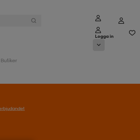
Logga in
Butiker
l erbjudandet