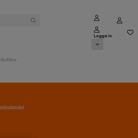
Logga in
Butiker
l erbjudandet