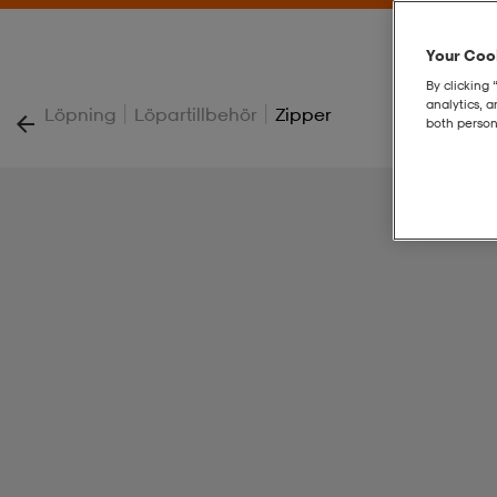
Your Cook
By clicking 
analytics, 
|
|
Löpning
Löpartillbehör
Zipper
both person