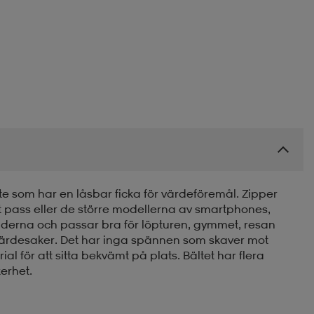
lte som har en låsbar ficka för värdeföremål. Zipper
t pass eller de större modellerna av smartphones,
läderna och passar bra för löpturen, gymmet, resan
a värdesaker. Det har inga spännen som skaver mot
ial för att sitta bekvämt på plats. Bältet har flera
erhet.