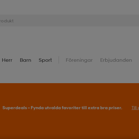
Herr
Barn
Sport
Föreningar
Erbjudanden
Superdeals – Fynda utvalda favoriter till extra bra priser.
Til