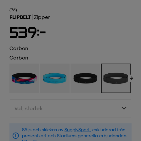
(76)
FLIPBELT
Zipper
539:-
Carbon
Carbon
Välj storlek
Välj storlek
Säljs och skickas av
SupplySport
, exkluderad från
presentkort och Stadiums generella erbjudanden.