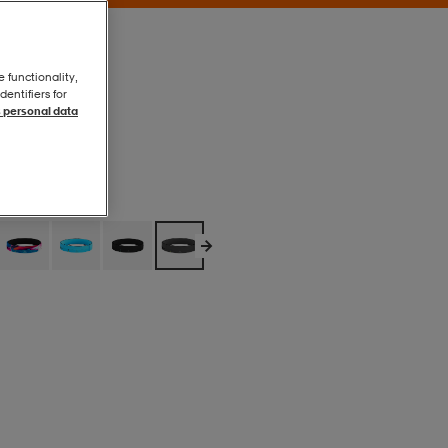
e functionality,
entifiers for
 personal data
Carbon
Carbon