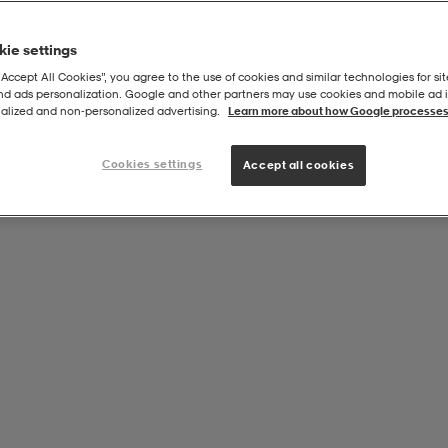
ie settings
“Accept All Cookies”, you agree to the use of cookies and similar technologies for sit
and ads personalization. Google and other partners may use cookies and mobile ad id
alized and non‑personalized advertising.
Learn more about how Google processes
Cookies settings
Accept all cookies