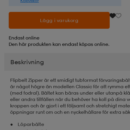
Köpvillkor
Lägg i varukorg
Endast online
Den här produkten kan endast köpas online.
Beskrivning
Flipbelt Zipper är ett smidigt tubformat förvaringsbä
är något högre än modellen Classic för att rymma et
(med fodral). Bältet kan bäras under eller utanpå k
eller andra tillfällen när du behöver ha koll på din
kroppen och är gjort i ett följsamt och stretchigt mater
öppningar runt om och en nyckelhållare för extra säk
Löparbälte