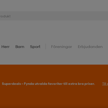
Herr
Barn
Sport
Föreningar
Erbjudanden
Superdeals – Fynda utvalda favoriter till extra bra priser.
Til