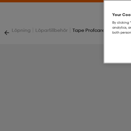
Your Cook
By clicking 
analytics, 
|
|
Löpning
Löpartillbehör
Tape Profcare K
both person