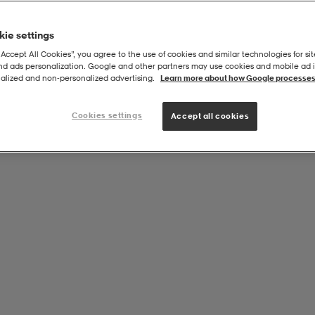
ie settings
“Accept All Cookies”, you agree to the use of cookies and similar technologies for sit
and ads personalization. Google and other partners may use cookies and mobile ad id
alized and non‑personalized advertising.
Learn more about how Google processes
Cookies settings
Accept all cookies