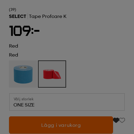
(39)
SELECT
Tape Profcare K
109:-
Red
Red
Välj storlek
ONE SIZE
Lägg i varukorg