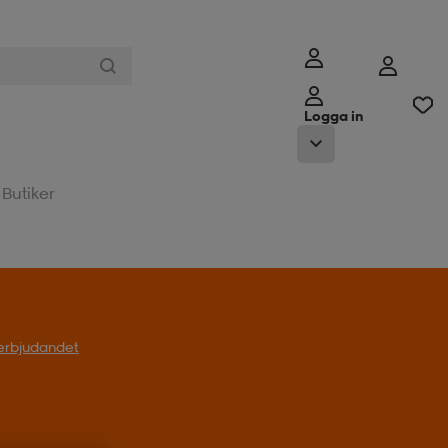
Logga in
Butiker
l erbjudandet