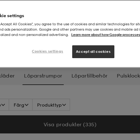
ie settings
“Accept All Cookies”, you agree to the use of cookies and similar technologies for sit
and ads personalization. Google and other partners may use cookies and mobile ad id
alized and non‑personalized advertising.
Learn more about how Google processes
rumpor
Cookies settings
Accept all cookies
kläder
Löparstrumpor
Löpartillbehör
Pulskloc
e
Färg
Produkttyp
Visa produkter (335)