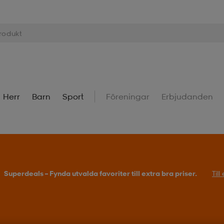
Herr
Barn
Sport
Föreningar
Erbjudanden
Superdeals – Fynda utvalda favoriter till extra bra priser.
Til