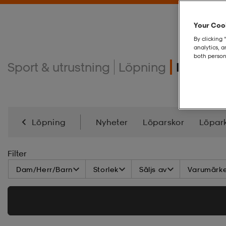
Your Cook
By clicking 
analytics, 
both person
Sport & utrustning
Löpning
Löparst
Löpning
Nyheter
Löparskor
Löpar
Filter
Dam/Herr/Barn
Storlek
Säljs av
Varumärk