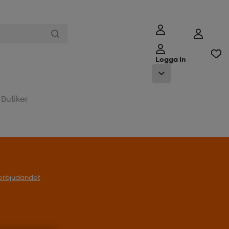
Logga in
Butiker
l erbjudandet