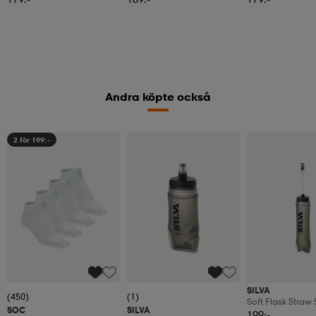
Andra köpte också
2 för 199:-
SILVA
(450)
(1)
Soft Flask Straw
SOC
SILVA
199:-