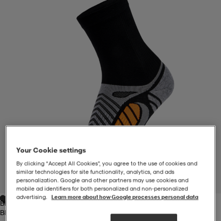
-BH
ngsskor
öjor & skjortor
ngsskor
ingsskor
ar
ingsskor
n
ingsskor
ts & toppar
or
n
kor
kor
öjor & skjortor
usskor
öjor & skjortor
skor
r
skor
n
tskor
Your Cookie settings
By clicking “Accept All Cookies”, you agree to the use of cookies and
 & klänningar
or
r & pannband
or
 & klänningar
-/Tennisskor
similar technologies for site functionality, analytics, and ads
personalization. Google and other partners may use cookies and
1
/
4
mobile ad identifiers for both personalized and non‑personalized
advertising.
Learn more about how Google processes personal data
Black/grey Heather
r
andy-/Handbollsskor
kar & vantar
andy-/Handbollsskor
ller
ler
Black/grey Heather