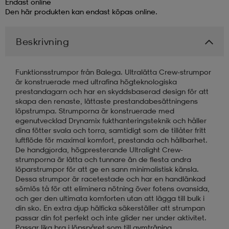
Endast online
Den här produkten kan endast köpas online.
läder
lbehör
r
lbehör
kläder
Beskrivning
asögon
äder
r
Funktionsstrumpor från Balega. Ultralätta Crew-strumpor
är konstruerade med ultrafina högteknologiska
prestandagarn och har en skyddsbaserad design för att
r
s
skapa den renaste, lättaste prestandabesättningens
löpstrumpa. Strumporna är konstruerade med
egenutvecklad Drynamix fukthanteringsteknik och håller
dina fötter svala och torra, samtidigt som de tillåter fritt
äder
ård
äder
luftflöde för maximal komfort, prestanda och hållbarhet.
De handgjorda, högpresterande Ultralight Crew-
strumporna är lätta och tunnare än de flesta andra
löparstrumpor för att ge en sann minimalistisk känsla.
s
s
Dessa strumpor är racetestade och har en handlänkad
sömlös tå för att eliminera nötning över fotens ovansida,
och ger den ultimata komforten utan att lägga till bulk i
din sko. En extra djup hälficka säkerställer att strumpan
ård
ård
passar din fot perfekt och inte glider ner under aktivitet.
Passar lika bra i löpspåret som till gymträning.