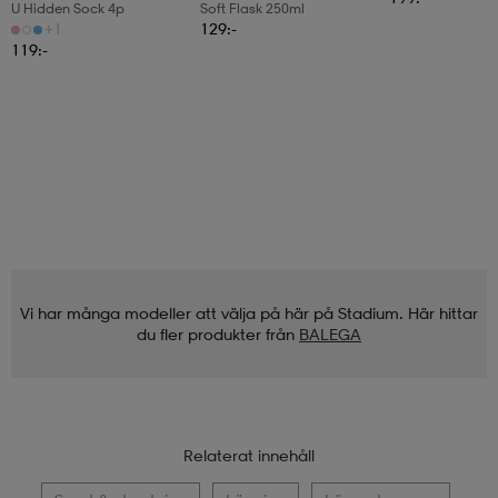
U Hidden Sock 4p
Soft Flask 250ml
+1
129:-
119:-
Vi har många modeller att välja på här på Stadium. Här hittar
du fler produkter från
BALEGA
Relaterat innehåll