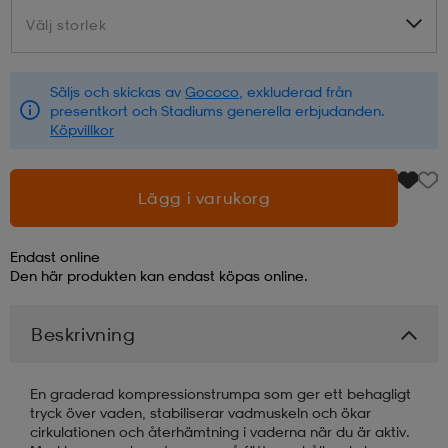
Välj storlek
Välj storlek
läder
lbehör
r
lbehör
kläder
Säljs och skickas av
Gococo
, exkluderad från
presentkort och Stadiums generella erbjudanden.
asögon
äder
r
Köpvillkor
r
s
Lägg i varukorg
Endast online
äder
ård
äder
Den här produkten kan endast köpas online.
Beskrivning
s
s
En graderad kompressionstrumpa som ger ett behagligt
tryck över vaden, stabiliserar vadmuskeln och ökar
ård
ård
cirkulationen och återhämtning i vaderna när du är aktiv.