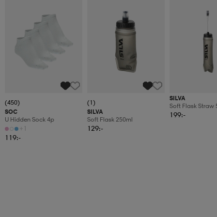
SILVA
(450)
(1)
Soft Flask Straw
SOC
SILVA
199:-
U Hidden Sock 4p
Soft Flask 250ml
+1
129:-
119:-