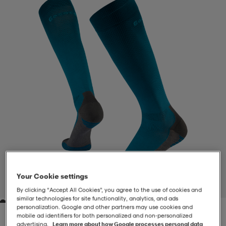
-BH
ngsskor
öjor & skjortor
ngsskor
ingsskor
ar
ingsskor
n
ingsskor
ts & toppar
or
n
kor
kor
öjor & skjortor
usskor
öjor & skjortor
skor
r
skor
n
tskor
 & klänningar
or
r & pannband
or
 & klänningar
-/Tennisskor
Your Cookie settings
1
/
1
By clicking “Accept All Cookies”, you agree to the use of cookies and
similar technologies for site functionality, analytics, and ads
personalization. Google and other partners may use cookies and
r
andy-/Handbollsskor
kar & vantar
andy-/Handbollsskor
ller
ler
mobile ad identifiers for both personalized and non‑personalized
advertising.
Learn more about how Google processes personal data