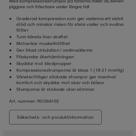
Med kompressionsstrumpor på fötterna håller du benen
piggare och fräschare under längre tid!
Graderad kompression som ger vaderna ett skönt
stöd och minskar risken för stela vader och svullna
fötter
Tunn känsla över skaftet
Motverkar muskeltrötthet
Ger ökad cirkulation i vadmusklerna
Påskyndar återhämtningen
Skyddar mot blodproppar
Kompressionsstrumporna är klass 1 (18-21 mmHg)
Vänster/Höger stickade strumpor ger maximal
komfort och skyddar mot skav och blåsor
Stumporna är stickade utan sömmar
Art. nummer: 901064102
Säkerhets- och produktinformation