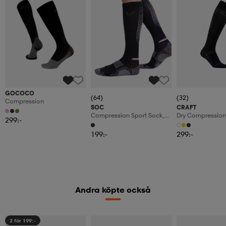
GOCOCO
(64)
(32)
Compression
SOC
CRAFT
Compression Sport Sock,
Dry Compression
299:-
Löparstrumpor, Unisex
199:-
299:-
Andra köpte också
2 för 199:-