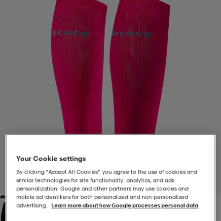
-BH
ngsskor
öjor & skjortor
ngsskor
ingsskor
ar
ingsskor
n
ingsskor
ts & toppar
or
n
kor
kor
öjor & skjortor
usskor
öjor & skjortor
skor
r
skor
n
tskor
Your Cookie settings
 & klänningar
or
r & pannband
or
 & klänningar
-/Tennisskor
By clicking “Accept All Cookies”, you agree to the use of cookies and
similar technologies for site functionality, analytics, and ads
1
/
1
personalization. Google and other partners may use cookies and
mobile ad identifiers for both personalized and non‑personalized
r
andy-/Handbollsskor
kar & vantar
andy-/Handbollsskor
ller
ler
advertising.
Learn more about how Google processes personal data