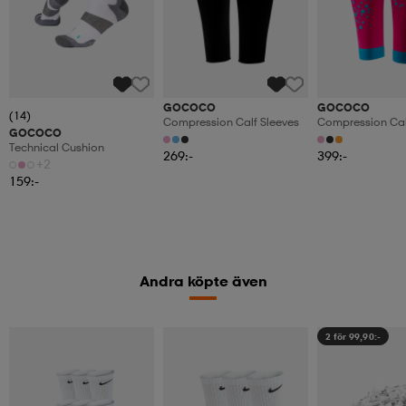
GOCOCO
GOCOCO
(14)
Compression Calf Sleeves
Compression Cal
GOCOCO
Superior
Technical Cushion
269:-
399:-
+2
159:-
Andra köpte även
2 för 99,90:-