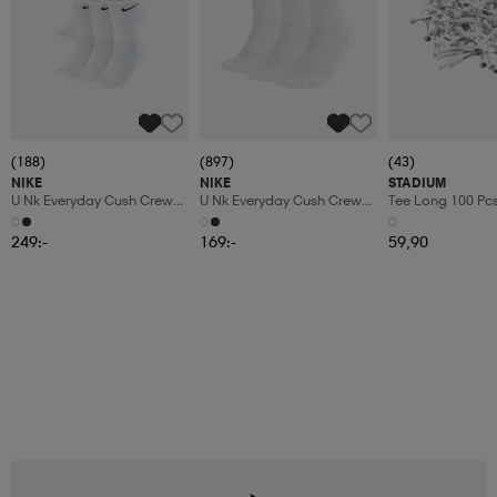
(188)
(897)
(43)
NIKE
NIKE
STADIUM
U Nk Everyday Cush Crew
U Nk Everyday Cush Crew
Tee Long 100 Pc
6pr-Bd
3pr
249:-
169:-
59,90