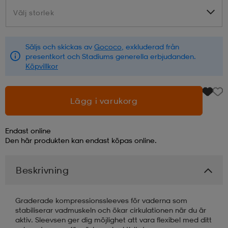
Välj storlek
Välj storlek
läder
lbehör
r
lbehör
kläder
Säljs och skickas av
Gococo
, exkluderad från
presentkort och Stadiums generella erbjudanden.
asögon
äder
r
Köpvillkor
r
s
Lägg i varukorg
Endast online
äder
ård
äder
Den här produkten kan endast köpas online.
Beskrivning
s
s
Graderade kompressionssleeves för vaderna som
stabiliserar vadmuskeln och ökar cirkulationen när du är
ård
ård
aktiv. Sleevsen ger dig möjlighet att vara flexibel med ditt