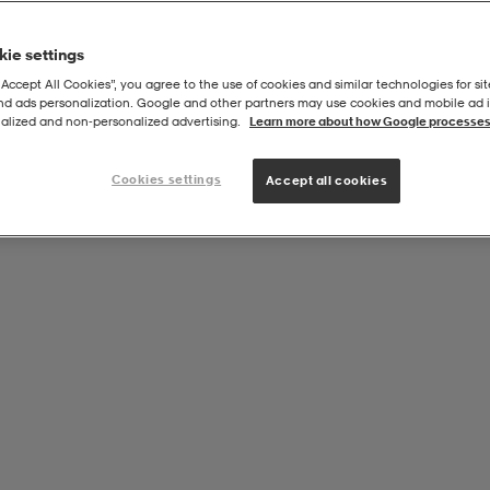
ie settings
“Accept All Cookies”, you agree to the use of cookies and similar technologies for sit
and ads personalization. Google and other partners may use cookies and mobile ad id
alized and non‑personalized advertising.
Learn more about how Google processes
Cookies settings
Accept all cookies