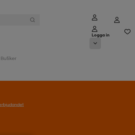
Logga in
Butiker
l erbjudandet