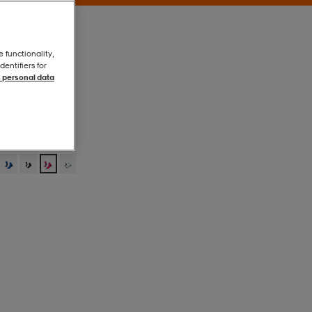
e functionality,
entifiers for
 personal data
Pink
Pink