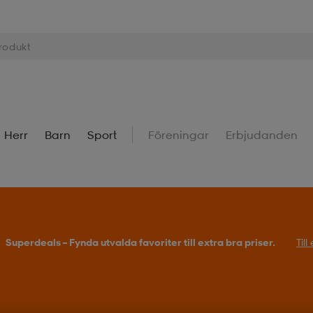
Herr
Barn
Sport
Föreningar
Erbjudanden
Superdeals – Fynda utvalda favoriter till extra bra priser.
Til