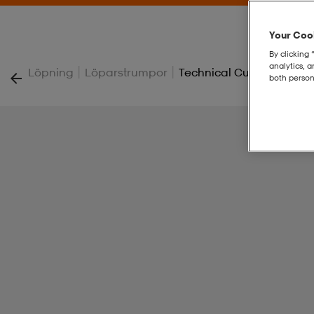
Your Cook
By clicking 
analytics, 
|
|
Löpning
Löparstrumpor
Technical Cushion
both person