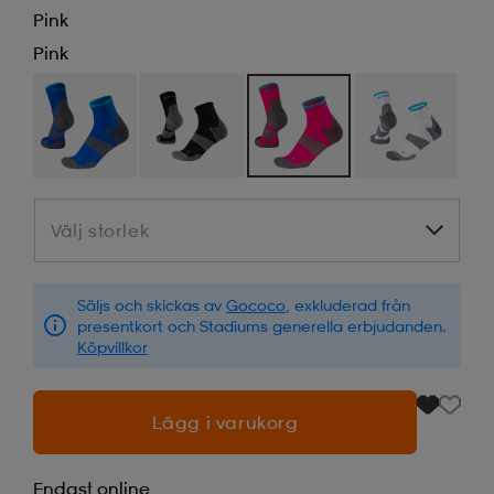
Pink
Pink
Välj storlek
Välj storlek
Säljs och skickas av
Gococo
, exkluderad från
presentkort och Stadiums generella erbjudanden.
Köpvillkor
Lägg i varukorg
Endast online