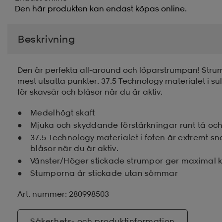
Den här produkten kan endast köpas online.
Beskrivning
Den är perfekta all-around och löparstrumpan! Strumpa
mest utsatta punkter. 37.5 Technology materialet i s
för skavsår och blåsor när du är aktiv.
Medelhögt skaft
Mjuka och skyddande förstärkningar runt tå och
37.5 Technology materialet i foten är extremt s
blåsor när du är aktiv.
Vänster/Höger stickade strumpor ger maximal k
Stumporna är stickade utan sömmar
Art. nummer: 280998503
Säkerhets- och produktinformation