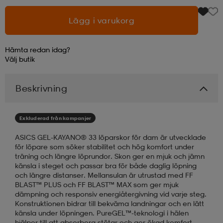
Lägg i varukorg
läder
lbehör
r
lbehör
kläder
Hämta redan idag?
Välj
butik
asögon
äder
r
Beskrivning
r
s
Exkluderad från kampanjer
äder
ård
äder
ASICS GEL-KAYANO® 33 löparskor för dam är utvecklade
för löpare som söker stabilitet och hög komfort under
träning och längre löprundor. Skon ger en mjuk och jämn
känsla i steget och passar bra för både daglig löpning
s
s
och längre distanser. Mellansulan är utrustad med FF
BLAST™ PLUS och FF BLAST™ MAX som ger mjuk
dämpning och responsiv energiåtergivning vid varje steg.
Konstruktionen bidrar till bekväma landningar och en lätt
ård
ård
känsla under löpningen. PureGEL™-teknologi i hälen
hjälper till att absorbera stötar och ger ökad komfort