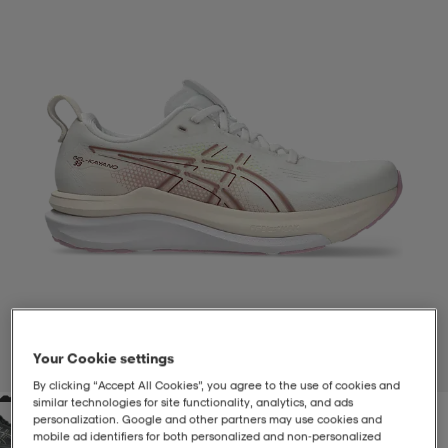
-BH
ngsskor
öjor & skjortor
ngsskor
ingsskor
ar
ingsskor
n
ingsskor
ts & toppar
or
n
kor
kor
öjor & skjortor
usskor
öjor & skjortor
skor
r
skor
n
tskor
 & klänningar
or
r & pannband
or
 & klänningar
-/Tennisskor
Your Cookie settings
1
/
6
By clicking “Accept All Cookies”, you agree to the use of cookies and
similar technologies for site functionality, analytics, and ads
r
andy-/Handbollsskor
kar & vantar
andy-/Handbollsskor
ller
ler
personalization. Google and other partners may use cookies and
mobile ad identifiers for both personalized and non‑personalized