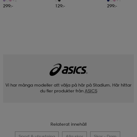
299:-
129:-
299:-
Vi har många modeller att välja på här på Stadium. Här hittar
du fler produkter från
ASICS
Relaterat innehåll
Sport & utrustning
Alla skor
Skor - Dam