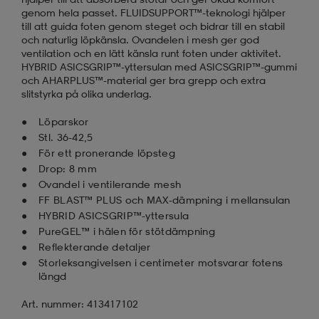
genom hela passet. FLUIDSUPPORT™-teknologi hjälper
till att guida foten genom steget och bidrar till en stabil
och naturlig löpkänsla. Ovandelen i mesh ger god
ventilation och en lätt känsla runt foten under aktivitet.
HYBRID ASICSGRIP™-yttersulan med ASICSGRIP™-gummi
och AHARPLUS™-material ger bra grepp och extra
slitstyrka på olika underlag.
Löparskor
Stl. 36-42,5
För ett pronerande löpsteg
Drop: 8 mm
Ovandel i ventilerande mesh
FF BLAST™ PLUS och MAX-dämpning i mellansulan
HYBRID ASICSGRIP™-yttersula
PureGEL™ i hälen för stötdämpning
Reflekterande detaljer
Storleksangivelsen i centimeter motsvarar fotens
längd
Art. nummer: 413417102