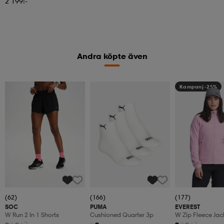
2 199:-
Andra köpte även
Kampanj -25%
(62)
(166)
(177)
SOC
PUMA
EVEREST
W Run 2 In 1 Shorts
Cushioned Quarter 3p
W Zip Fleece Jac
+2
+1