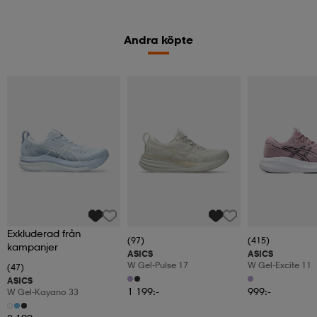
Andra köpte
Exkluderad från
(97)
(415)
kampanjer
ASICS
ASICS
W Gel-Pulse 17
W Gel-Excite 11
(47)
ASICS
1 199:-
999:-
W Gel-Kayano 33