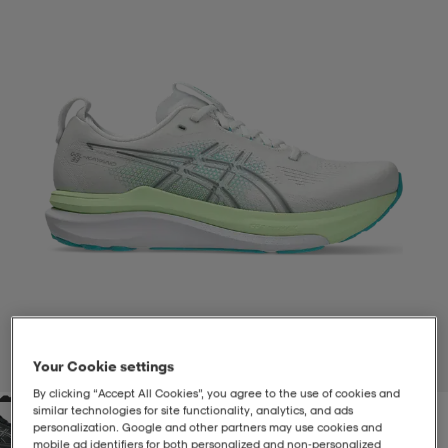
-BH
ngsskor
öjor & skjortor
ngsskor
ingsskor
ar
ingsskor
n
ingsskor
ts & toppar
or
n
kor
kor
öjor & skjortor
usskor
öjor & skjortor
skor
r
skor
n
tskor
 & klänningar
or
r & pannband
or
 & klänningar
-/Tennisskor
Your Cookie settings
1
/
6
By clicking “Accept All Cookies”, you agree to the use of cookies and
similar technologies for site functionality, analytics, and ads
r
andy-/Handbollsskor
kar & vantar
andy-/Handbollsskor
ller
ler
personalization. Google and other partners may use cookies and
mobile ad identifiers for both personalized and non‑personalized