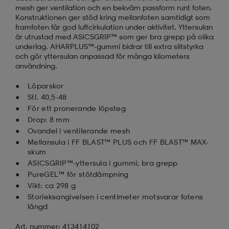
mesh ger ventilation och en bekväm passform runt foten.
Konstruktionen ger stöd kring mellanfoten samtidigt som
framfoten får god luftcirkulation under aktivitet. Yttersulan
är utrustad med ASICSGRIP™ som ger bra grepp på olika
underlag. AHARPLUS™-gummi bidrar till extra slitstyrka
och gör yttersulan anpassad för många kilometers
användning.
Löparskor
Stl. 40,5-48
För ett pronerande löpsteg
Drop: 8 mm
Ovandel i ventilerande mesh
Mellansula i FF BLAST™ PLUS och FF BLAST™ MAX-
skum
ASICSGRIP™-yttersula i gummi; bra grepp
PureGEL™ för stötdämpning
Vikt: ca 298 g
Storleksangivelsen i centimeter motsvarar fotens
längd
Art. nummer: 413414102