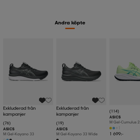
Andra köpte
Exkluderad från
Exkluderad från
(114)
kampanjer
kampanjer
ASICS
M Gel-Cumulus 2
(76)
(19)
+1
ASICS
ASICS
1 699:-
M Gel-Kayano 33
M Gel-Kayano 33 Wide