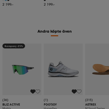
2 199:-
2 199:-
Andra köpte även
Kampanj -25%
(36)
(1)
(215)
BLIZ ACTIVE
FOOTJOY
AETREX
Matrix
Hyperflex
M Sport Series