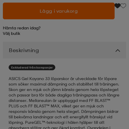
Lägg i varukorg
läder
lbehör
r
lbehör
kläder
Hämta redan idag?
Välj
butik
asögon
äder
r
Beskrivning
r
s
Exkluderad från kampanjer
äder
ård
äder
ASICS Gel Kayano 33 löparskor är utvecklade för löpare
som söker maximal dämpning och stabilitet till träningen.
Skon ger en mjuk och jämn känsla genom hela löpsteget
och passar bra för både dagliga träningspass och längre
s
s
distanser. Mellansulan är uppbyggd med FF BLAST™
PLUS och FF BLAST™ MAX, vilket ger en mjuk och
responsiv känsla genom hela steget. Dämpningen bidrar
till bekväma landningar och ett energifyllt frånskjut vid
ård
ård
löpning. PureGEL™-teknologi i hälen hjälper till att
absorbera stötar och ger ökad komfort. Ovandelen i