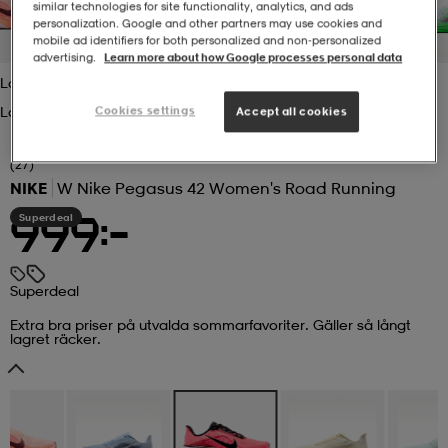
similar technologies for site functionality, analytics, and ads
personalization. Google and other partners may use cookies and
r & pannband
tskor
läder
tskor
r
ngsskor
mobile ad identifiers for both personalized and non‑personalized
advertising.
Learn more about how Google processes personal data
Lava Glow/black
Lava Glow/black
Cookies settings
Accept all cookies
kar & vantar
skor
ukar
skor
kar & vantar
kor
(27)
NIKE
W Nike Pegasus 42 Women's Road Running
ukar
sskor
ställ
sskor
ukar
lbehör
Superdeal
999:-
ställ
stövlar
por
stövlar
ställ
er
Superdeal
Extra bra priser på utvalda sommarfavoriter. Gäller så långt
lagret räcker.
por
ler
kläder
ler
läder
kläder
ngskor
asögon
ngskor
por