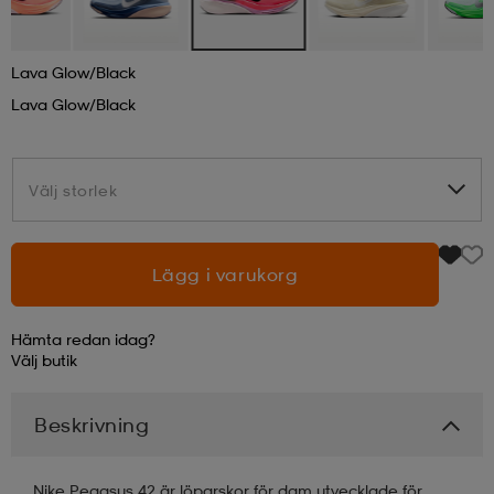
läder
lbehör
r
lbehör
kläder
Lava Glow/black
Lava Glow/black
asögon
äder
r
Välj storlek
Välj storlek
r
s
Lägg i varukorg
äder
ård
äder
Hämta redan idag?
Välj
butik
s
s
Beskrivning
ård
ård
Nike Pegasus 42 är löparskor för dam utvecklade för