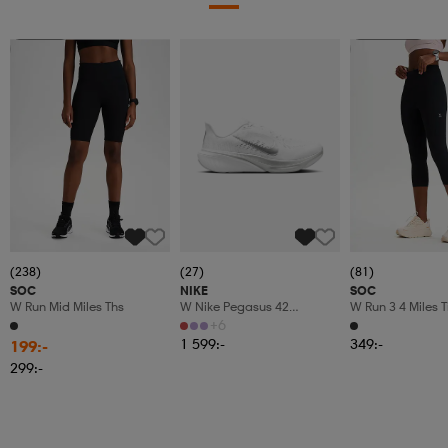
Member
Paket 399:-
(238)
(27)
(81)
SOC
NIKE
SOC
W Run Mid Miles Ths
W Nike Pegasus 42
W Run 3 4 Miles T
Women's Road Running
+6
1 599:-
349:-
199:-
299:-