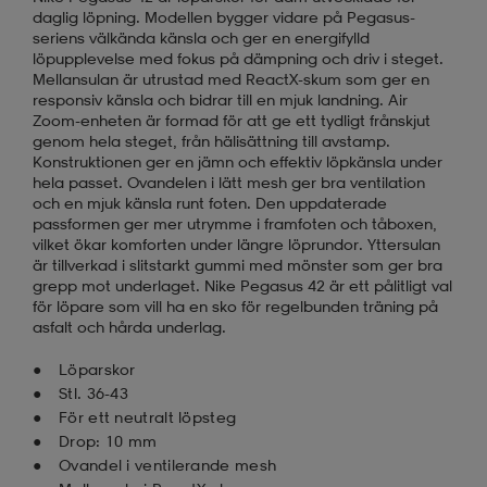
daglig löpning. Modellen bygger vidare på Pegasus-
seriens välkända känsla och ger en energifylld
löpupplevelse med fokus på dämpning och driv i steget.
Mellansulan är utrustad med ReactX-skum som ger en
responsiv känsla och bidrar till en mjuk landning. Air
Zoom-enheten är formad för att ge ett tydligt frånskjut
genom hela steget, från hälisättning till avstamp.
Konstruktionen ger en jämn och effektiv löpkänsla under
hela passet. Ovandelen i lätt mesh ger bra ventilation
och en mjuk känsla runt foten. Den uppdaterade
passformen ger mer utrymme i framfoten och tåboxen,
vilket ökar komforten under längre löprundor. Yttersulan
är tillverkad i slitstarkt gummi med mönster som ger bra
grepp mot underlaget. Nike Pegasus 42 är ett pålitligt val
för löpare som vill ha en sko för regelbunden träning på
asfalt och hårda underlag.
Löparskor
Stl. 36-43
För ett neutralt löpsteg
Drop: 10 mm
Ovandel i ventilerande mesh