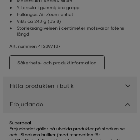
Mellansula i ReactX-skum
Yttersula i gummi; bra grepp
Fullängds Air Zoom-enhet
Vikt: ca 243 g (US 8)
Storleksangivelsen i centimeter motsvarar fotens
längd
Art. nummer: 412097107
Säkerhets- och produktinformation
Hitta produkten i butik
Erbjudande
Superdeal
Erbjudandet gäller på utvalda produkter på stadium.se
och i Stadiums butiker (med reservation för