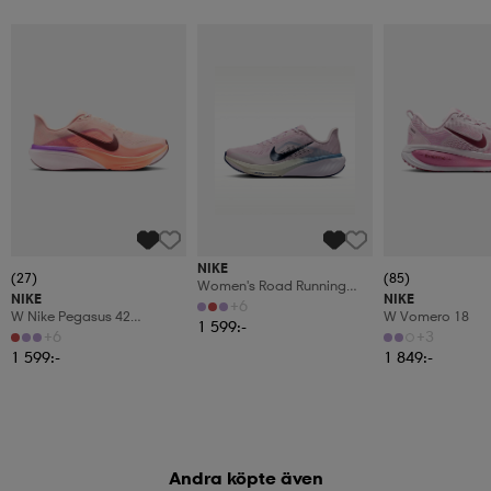
NIKE
(27)
(85)
Women's Road Running
NIKE
NIKE
Shoes Pegasus 42
+6
W Nike Pegasus 42
W Vomero 18
1 599:-
Women's Road Running
+6
+3
1 599:-
1 849:-
Andra köpte även