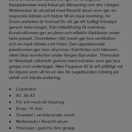
löpupplevelse med fokus på dämpning och driv i steget.
Mellansulan är utrustad med ReactX-skum som ger en
responsiv känsla och bidrar till en mjuk landning. Air
Zoom-enheten är formad för att ge ett tydligt frånskjut
genom hela steget, från hälisättning till avstamp.
Konstruktionen ger en jämn och effektiv löpkänsla under
hela passet. Ovandelen i lätt mesh ger bra ventilation
och en mjuk känsla runt foten. Den uppdaterade
passformen ger mer utrymme i framfoten och tåboxen,
vilket ökar komforten under längre löprundor. Yttersulan
är tillverkad i slitstarkt gummi med mönster som ger bra
grepp mot underlaget. Nike Pegasus 42 är ett pålitligt val
för löpare som vill ha en sko för regelbunden träning på
asfalt och hårda underlag.
Löparskor
Stl. 36-43
För ett neutralt löpsteg
Drop: 10 mm
Ovandel i ventilerande mesh
Mellansula i ReactX-skum
Yttersula i gummi; bra grepp