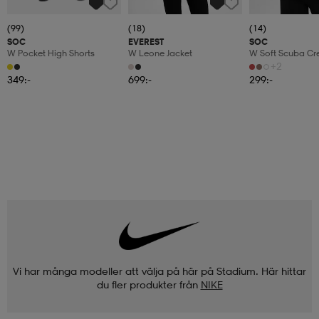
(99)
(18)
(14)
SOC
EVEREST
SOC
W Pocket High Shorts
W Leone Jacket
W Soft Scuba Cr
+2
349:-
699:-
299:-
Vi har många modeller att välja på här på Stadium. Här hittar
du fler produkter från
NIKE