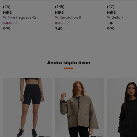
(26)
(145)
(27)
NIKE
NIKE
NIKE
W Nike Pegasus 42
W Revolution 8
W Bella 7
Women's Road Running
+4
+2
999:-
749:-
999:-
Andra köpte även