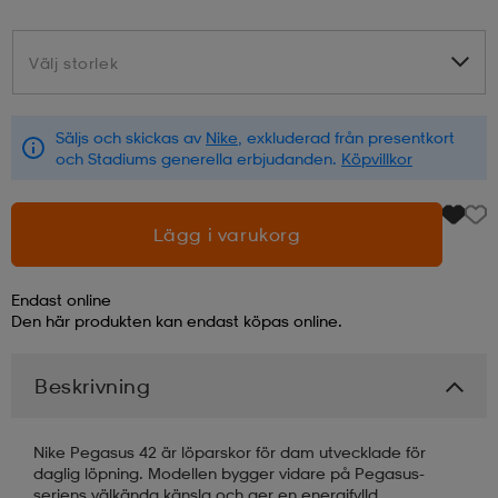
läder
lbehör
r
lbehör
kläder
Välj storlek
Välj storlek
asögon
äder
r
Säljs och skickas av
Nike
, exkluderad från presentkort
och Stadiums generella erbjudanden.
Köpvillkor
r
s
Lägg i varukorg
äder
ård
äder
Endast online
Den här produkten kan endast köpas online.
s
s
Beskrivning
Nike Pegasus 42 är löparskor för dam utvecklade för
ård
ård
daglig löpning. Modellen bygger vidare på Pegasus-
seriens välkända känsla och ger en energifylld