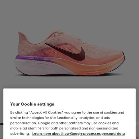
-BH
ngsskor
öjor & skjortor
ngsskor
ingsskor
ar
ingsskor
n
ingsskor
ts & toppar
or
n
kor
kor
öjor & skjortor
usskor
öjor & skjortor
skor
r
skor
n
tskor
Your Cookie settings
 & klänningar
or
r & pannband
or
 & klänningar
-/Tennisskor
By clicking “Accept All Cookies”, you agree to the use of cookies and
1
/
8
similar technologies for site functionality, analytics, and ads
personalization. Google and other partners may use cookies and
r
andy-/Handbollsskor
kar & vantar
andy-/Handbollsskor
ller
ler
mobile ad identifiers for both personalized and non‑personalized
advertising.
Learn more about how Google processes personal data