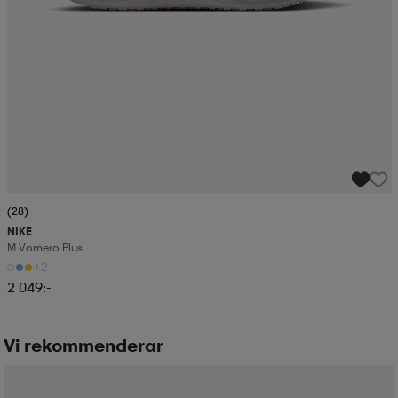
(28)
NIKE
M Vomero Plus
+2
2 049:-
Vi rekommenderar