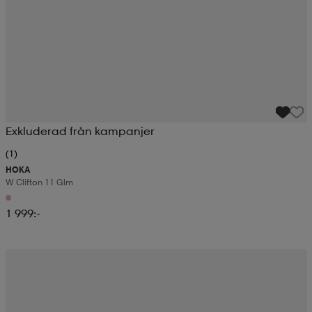
Exkluderad från kampanjer
(1)
HOKA
W Clifton 11 Glm
1 999:-