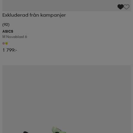
Exkluderad från kampanjer
(92)
ASICS
M Novablast 6
1 799:-