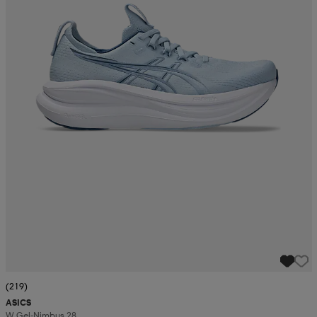
(219)
ASICS
W Gel-Nimbus 28