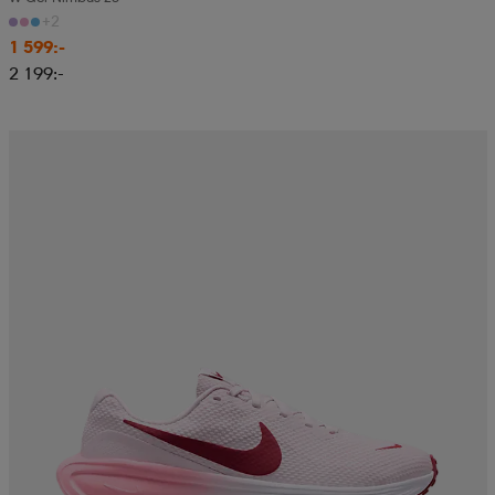
+2
1 599:-
2 199:-