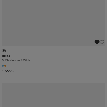
(5)
HOKA
M Challenger 8 Wide
1 999:-