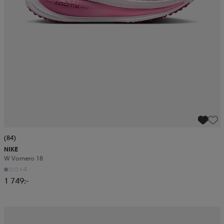
(84)
NIKE
W Vomero 18
+4
1 749:-