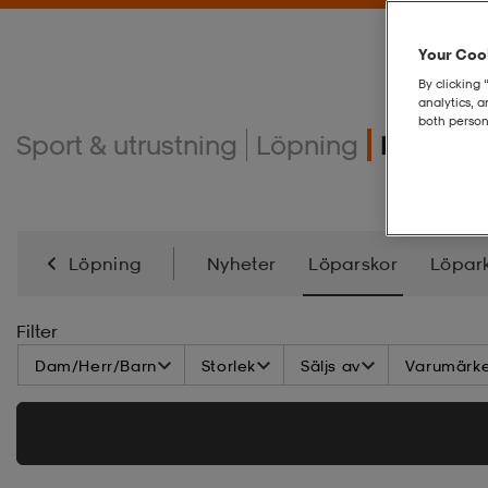
Your Cook
By clicking 
analytics, 
both person
Sport & utrustning
Löpning
Löparsk
Löpning
Nyheter
Löparskor
Löpar
Filter
Dam/Herr/Barn
Storlek
Säljs av
Varumärk