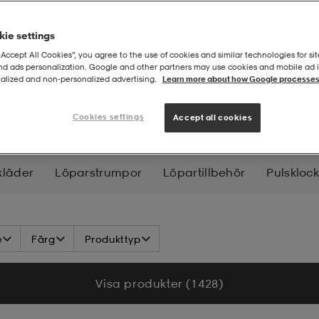
ie settings
“Accept All Cookies”, you agree to the use of cookies and similar technologies for sit
and ads personalization. Google and other partners may use cookies and mobile ad id
alized and non‑personalized advertising.
Learn more about how Google processes
or
Cookies settings
Accept all cookies
kläder
Löparstrumpor
Löpartillbehör
Pulskloc
e
Färg
Produkttyp
Visa produkter (1 428)