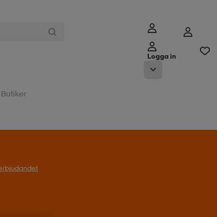
Logga in
Butiker
l erbjudandet