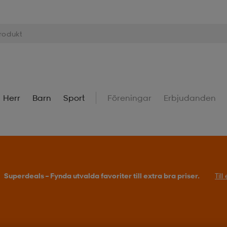
Herr
Barn
Sport
Föreningar
Erbjudanden
Superdeals – Fynda utvalda favoriter till extra bra priser.
Til