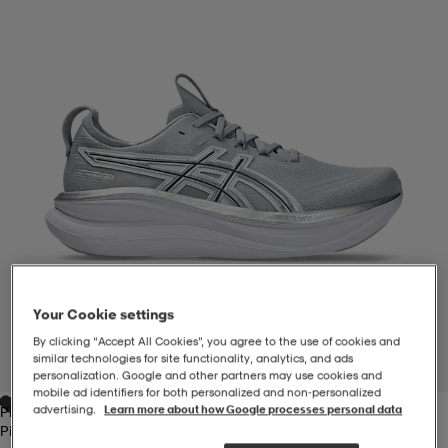
-BH
ngsskor
öjor & skjortor
ngsskor
ingsskor
ar
ingsskor
n
ingsskor
ts & toppar
or
n
kor
kor
öjor & skjortor
usskor
öjor & skjortor
skor
r
skor
n
tskor
Your Cookie settings
 & klänningar
or
r & pannband
or
 & klänningar
-/Tennisskor
By clicking “Accept All Cookies”, you agree to the use of cookies and
similar technologies for site functionality, analytics, and ads
1
/
6
personalization. Google and other partners may use cookies and
mobile ad identifiers for both personalized and non‑personalized
advertising.
Learn more about how Google processes personal data
Piedmont Grey
r
andy-/Handbollsskor
kar & vantar
andy-/Handbollsskor
ller
ler
Piedmont Grey