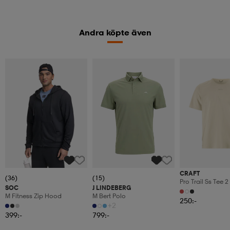
Andra köpte även
CRAFT
(36)
(15)
Pro Trail Ss Tee 2
SOC
J LINDEBERG
M Fitness Zip Hood
M Bert Polo
250:-
+2
399:-
799:-