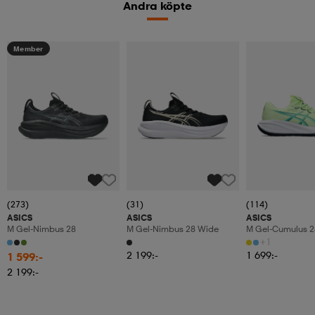
Andra köpte
Member
(273)
(31)
(114)
ASICS
ASICS
ASICS
M Gel-Nimbus 28
M Gel-Nimbus 28 Wide
M Gel-Cumulus 2
+1
2 199:-
1 699:-
1 599:-
2 199:-