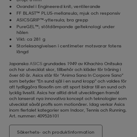
Ovandel i Engineered knit; ventilerande
FF BLAST™ PLUS-mellansula; mjuk och responsiv
ASICSGRIP™-yttersula; bra grepp
PureGEL™; stötdämpande gelteknologi under
hälen
Vikt: ca 281 g
Storleksangivelsen i centimeter motsvarar fotens
längd
Japanska
ASICS
grundades 1949 av Kihachiro Onitsuka
och har utvecklat skor, tillbehör och kläder för träning i
över 60 år. Asics står för "Anima Sana In Corpore Sano"
som betyder "En sund själ i en sund kropp" och valdes för
att tydliggöra filosofin om att sport bidrar till en sund och
lycklig livsstil. Asics har alltid drivit utvecklingen framåt
och lanserat nya innovativa koncept och teknologier som
utvecklat såväl proffs som motionärer. Idag verkar Asics
inom flertalet kategorier som Indoor, Tennis och Running.
Art. nummer: 409526101
Säkerhets- och produktinformation