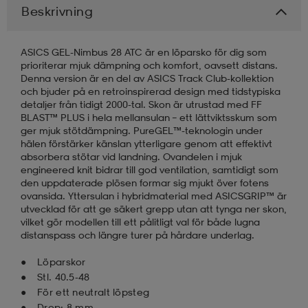
Beskrivning
läder
lbehör
r
lbehör
kläder
ASICS GEL-Nimbus 28 ATC är en löparsko för dig som
prioriterar mjuk dämpning och komfort, oavsett distans.
Denna version är en del av ASICS Track Club-kollektion
asögon
äder
r
och bjuder på en retroinspirerad design med tidstypiska
detaljer från tidigt 2000-tal. Skon är utrustad med FF
BLAST™ PLUS i hela mellansulan – ett lättviktsskum som
ger mjuk stötdämpning. PureGEL™-teknologin under
r
s
hälen förstärker känslan ytterligare genom att effektivt
absorbera stötar vid landning. Ovandelen i mjuk
engineered knit bidrar till god ventilation, samtidigt som
den uppdaterade plösen formar sig mjukt över fotens
äder
ård
äder
ovansida. Yttersulan i hybridmaterial med ASICSGRIP™ är
utvecklad för att ge säkert grepp utan att tynga ner skon,
vilket gör modellen till ett pålitligt val för både lugna
distanspass och längre turer på hårdare underlag.
s
s
Löparskor
Stl. 40.5-48
ård
ård
För ett neutralt löpsteg
Drop: 8 mm