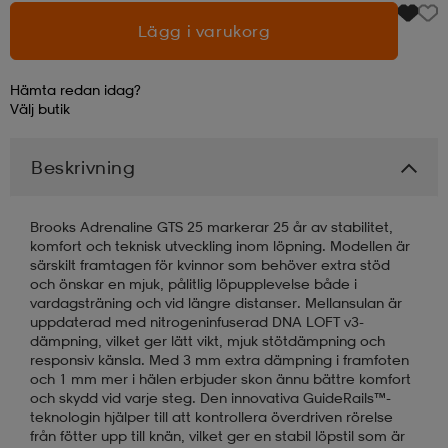
Lägg i varukorg
läder
lbehör
r
lbehör
kläder
Hämta redan idag?
Välj
butik
asögon
äder
r
Beskrivning
r
s
Brooks Adrenaline GTS 25 markerar 25 år av stabilitet,
komfort och teknisk utveckling inom löpning. Modellen är
särskilt framtagen för kvinnor som behöver extra stöd
äder
ård
äder
och önskar en mjuk, pålitlig löpupplevelse både i
vardagsträning och vid längre distanser. Mellansulan är
uppdaterad med nitrogeninfuserad DNA LOFT v3-
dämpning, vilket ger lätt vikt, mjuk stötdämpning och
s
s
responsiv känsla. Med 3 mm extra dämpning i framfoten
och 1 mm mer i hälen erbjuder skon ännu bättre komfort
och skydd vid varje steg. Den innovativa GuideRails™-
teknologin hjälper till att kontrollera överdriven rörelse
ård
ård
från fötter upp till knän, vilket ger en stabil löpstil som är