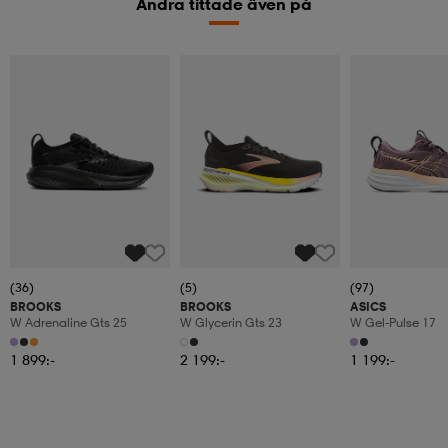
Andra tittade även på
(36)
(5)
(97)
BROOKS
BROOKS
ASICS
W Adrenaline Gts 25
W Glycerin Gts 23
W Gel-Pulse 17
1 899:-
2 199:-
1 199:-