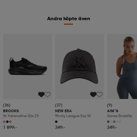
Andra köpte även
(36)
(37)
(9)
BROOKS
NEW ERA
AIM´N
W Adrenaline Gts 25
9forty League Ess W
Sense Bralette
+2
1 899:-
349:-
349:-