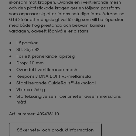
skonsam mot kroppen. Ovandelen i ventilerande mesh
och den plattstickade kragen ger en följsam passform
som anpassar sig efter fotens naturliga form. Adrenaline
GTS 25 är ett mångsidigt val för dig som vill ha löparskor
med både hög prestanda och bekväm känsla i
vardagen, oavsett löpnivå eller distans.
Löparskor
Stl. 36,5-42
För ett pronerande löpsteg
Drop: 10 mm
Ovandel i ventilerande mesh
Responsiv DNA LOFT v3-mellansula
Stabiliserande GuideRails™-teknologi
Vikt: ca 260 g
Storleksangivelsen i centimeter avser innersulans
mått
Art. nummer: 409436110
Säkerhets- och produktinformation