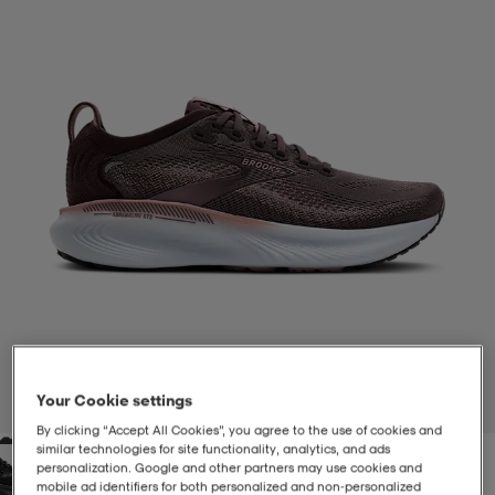
-BH
ngsskor
öjor & skjortor
ngsskor
ingsskor
ar
ingsskor
n
ingsskor
ts & toppar
or
n
kor
kor
öjor & skjortor
usskor
öjor & skjortor
skor
r
skor
n
tskor
 & klänningar
or
r & pannband
or
 & klänningar
-/Tennisskor
Your Cookie settings
1
/
5
By clicking “Accept All Cookies”, you agree to the use of cookies and
similar technologies for site functionality, analytics, and ads
r
andy-/Handbollsskor
kar & vantar
andy-/Handbollsskor
ller
ler
personalization. Google and other partners may use cookies and
mobile ad identifiers for both personalized and non‑personalized