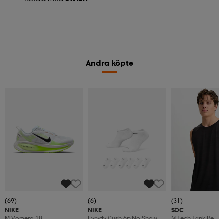
Andra köpte
(69)
(6)
(31)
NIKE
NIKE
SOC
M Vomero 18
Evrydy Cush 6p No Show
M Tech Tank Re