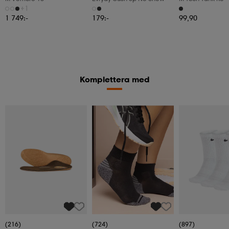
+1
1 749:-
179:-
99,90
Komplettera med
(216)
(724)
(897)