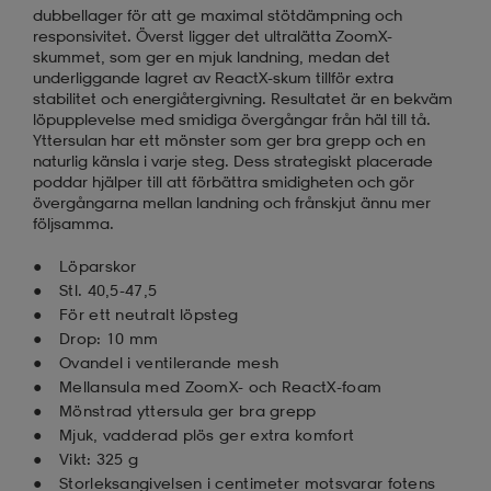
dubbellager för att ge maximal stötdämpning och
responsivitet. Överst ligger det ultralätta ZoomX-
skummet, som ger en mjuk landning, medan det
underliggande lagret av ReactX-skum tillför extra
stabilitet och energiåtergivning. Resultatet är en bekväm
löpupplevelse med smidiga övergångar från häl till tå.
Yttersulan har ett mönster som ger bra grepp och en
naturlig känsla i varje steg. Dess strategiskt placerade
poddar hjälper till att förbättra smidigheten och gör
övergångarna mellan landning och frånskjut ännu mer
följsamma.
Löparskor
Stl. 40,5-47,5
För ett neutralt löpsteg
Drop: 10 mm
Ovandel i ventilerande mesh
Mellansula med ZoomX- och ReactX-foam
Mönstrad yttersula ger bra grepp
Mjuk, vadderad plös ger extra komfort
Vikt: 325 g
Storleksangivelsen i centimeter motsvarar fotens