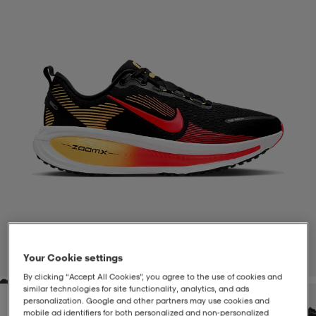
-BH
ngsskor
öjor & skjortor
ngsskor
ingsskor
ar
ingsskor
n
ingsskor
ts & toppar
or
n
kor
kor
öjor & skjortor
usskor
öjor & skjortor
skor
r
skor
n
tskor
 & klänningar
or
r & pannband
or
 & klänningar
-/Tennisskor
Your Cookie settings
1
/
8
By clicking “Accept All Cookies”, you agree to the use of cookies and
similar technologies for site functionality, analytics, and ads
r
andy-/Handbollsskor
kar & vantar
andy-/Handbollsskor
ller
ler
personalization. Google and other partners may use cookies and
mobile ad identifiers for both personalized and non‑personalized