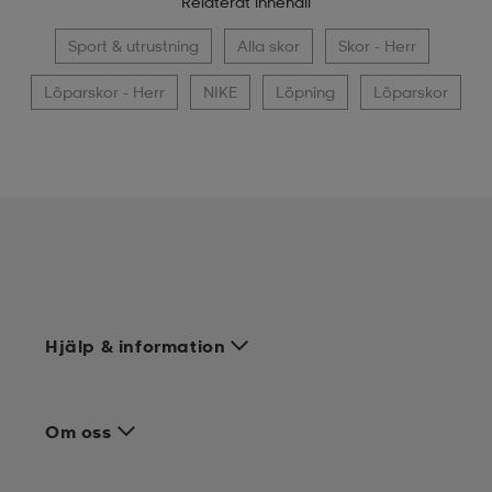
Relaterat innehåll
Sport & utrustning
Alla skor
Skor - Herr
Löparskor - Herr
NIKE
Löpning
Löparskor
Hjälp & information
Om oss