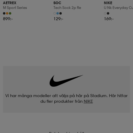
AETREX
SOC
NIKE
M Sport Series
Tech Sock 2p Re
U Nk Everyday C
3pr
899:-
129:-
169:-
Vi har många modeller att välja på här på Stadium. Här hittar
du fler produkter från
NIKE