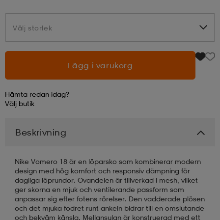
läder
lbehör
r
lbehör
kläder
Välj storlek
Välj storlek
asögon
äder
r
Lägg i varukorg
Hämta redan idag?
r
s
Välj
butik
Beskrivning
äder
ård
äder
Nike Vomero 18 är en löparsko som kombinerar modern
s
s
design med hög komfort och responsiv dämpning för
dagliga löprundor. Ovandelen är tillverkad i mesh, vilket
ger skorna en mjuk och ventilerande passform som
anpassar sig efter fotens rörelser. Den vadderade plösen
ård
ård
och det mjuka fodret runt ankeln bidrar till en omslutande
och bekväm känsla. Mellansulan är konstruerad med ett