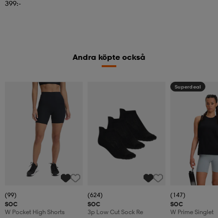
399:-
Andra köpte också
Superdeal
(99)
(624)
(147)
SOC
SOC
SOC
W Pocket High Shorts
3p Low Cut Sock Re
W Prime Singlet