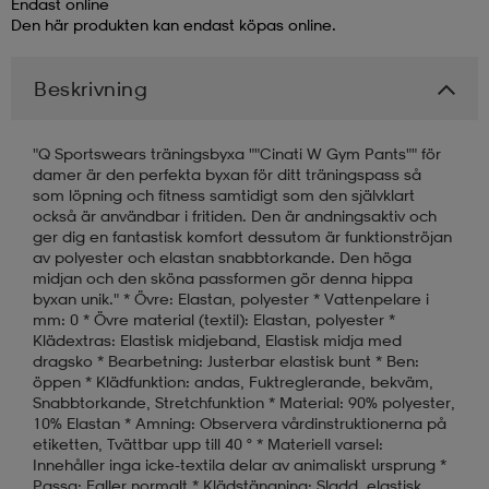
Endast online
Den här produkten kan endast köpas online.
läder
lbehör
r
lbehör
kläder
Beskrivning
asögon
äder
r
"Q Sportswears träningsbyxa ""Cinati W Gym Pants"" för
damer är den perfekta byxan för ditt träningspass så
som löpning och fitness samtidigt som den självklart
r
s
också är användbar i fritiden. Den är andningsaktiv och
ger dig en fantastisk komfort dessutom är funktionströjan
av polyester och elastan snabbtorkande. Den höga
midjan och den sköna passformen gör denna hippa
äder
ård
äder
byxan unik." * Övre: Elastan, polyester * Vattenpelare i
mm: 0 * Övre material (textil): Elastan, polyester *
Klädextras: Elastisk midjeband, Elastisk midja med
dragsko * Bearbetning: Justerbar elastisk bunt * Ben:
s
s
öppen * Klädfunktion: andas, Fuktreglerande, bekväm,
Snabbtorkande, Stretchfunktion * Material: 90% polyester,
10% Elastan * Amning: Observera vårdinstruktionerna på
etiketten, Tvättbar upp till 40 ° * Materiell varsel:
ård
ård
Innehåller inga icke-textila delar av animaliskt ursprung *
Passa: Faller normalt * Klädstängning: Sladd, elastisk