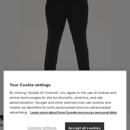
-BH
ngsskor
öjor & skjortor
ngsskor
ingsskor
ar
ingsskor
n
ingsskor
ts & toppar
or
n
kor
kor
öjor & skjortor
usskor
öjor & skjortor
skor
r
skor
n
tskor
Your Cookie settings
By clicking “Accept All Cookies”, you agree to the use of cookies and
similar technologies for site functionality, analytics, and ads
 & klänningar
or
r & pannband
or
 & klänningar
-/Tennisskor
personalization. Google and other partners may use cookies and
1
/
6
mobile ad identifiers for both personalized and non‑personalized
advertising.
Learn more about how Google processes personal data
Svart
r
andy-/Handbollsskor
kar & vantar
andy-/Handbollsskor
ller
ler
Svart
Cookies settings
Accept all cookies