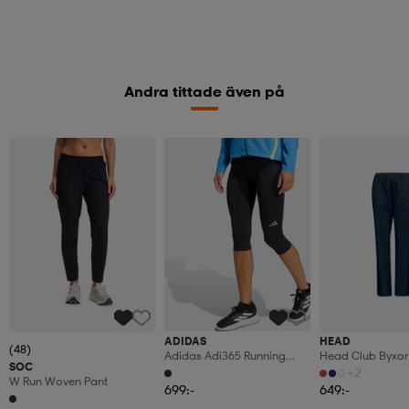
Andra tittade även på
ADIDAS
HEAD
(48)
Adidas Adi365 Running
Head Club Byxo
SOC
Climacool 3/4 Leggings
+2
W Run Woven Pant
699:-
649:-