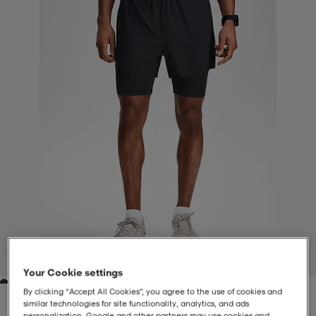
-BH
ngsskor
öjor & skjortor
ngsskor
ingsskor
ar
ingsskor
n
ingsskor
ts & toppar
or
n
kor
kor
öjor & skjortor
usskor
öjor & skjortor
skor
r
skor
n
tskor
 & klänningar
or
r & pannband
or
 & klänningar
-/Tennisskor
1
/
6
Your Cookie settings
r
andy-/Handbollsskor
kar & vantar
andy-/Handbollsskor
ller
ler
By clicking “Accept All Cookies”, you agree to the use of cookies and
similar technologies for site functionality, analytics, and ads
personalization. Google and other partners may use cookies and