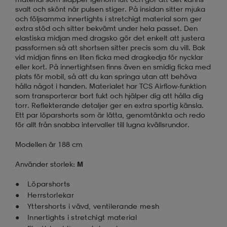
svalt och skönt när pulsen stiger. På insidan sitter mjuka
och följsamma innertights i stretchigt material som ger
extra stöd och sitter bekvämt under hela passet. Den
elastiska midjan med dragsko gör det enkelt att justera
passformen så att shortsen sitter precis som du vill. Bak
vid midjan finns en liten ficka med dragkedja för nycklar
eller kort. På innertightsen finns även en smidig ficka med
plats för mobil, så att du kan springa utan att behöva
hålla något i handen. Materialet har TCS Airflow-funktion
som transporterar bort fukt och hjälper dig att hålla dig
torr. Reflekterande detaljer ger en extra sportig känsla.
Ett par löparshorts som är lätta, genomtänkta och redo
för allt från snabba intervaller till lugna kvällsrundor.
Modellen är 188 cm
Använder storlek:
M
Löparshorts
Herrstorlekar
Yttershorts i vävd, ventilerande mesh
Innertights i stretchigt material