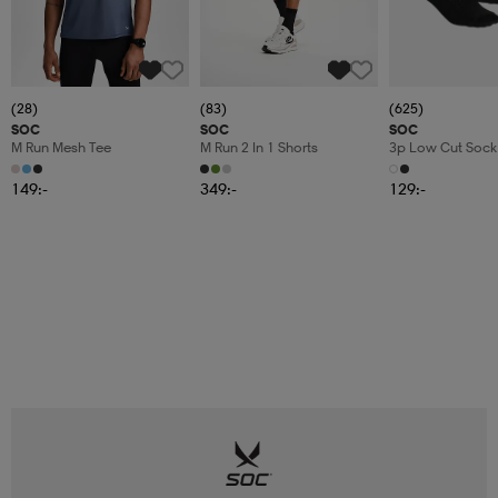
(28)
(83)
(625)
SOC
SOC
SOC
M Run Mesh Tee
M Run 2 In 1 Shorts
3p Low Cut Sock
149:-
349:-
129:-