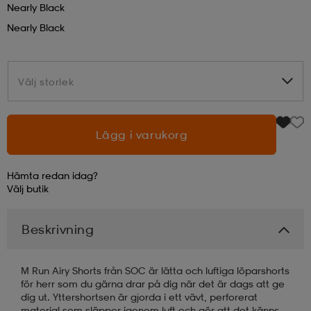
Nearly Black
Nearly Black
läder
lbehör
r
lbehör
kläder
Välj storlek
Välj storlek
asögon
äder
r
Lägg i varukorg
r
s
Hämta redan idag?
äder
ård
äder
Välj
butik
Beskrivning
s
s
M Run Airy Shorts från SOC är lätta och luftiga löparshorts
för herr som du gärna drar på dig när det är dags att ge
ård
ård
dig ut. Yttershortsen är gjorda i ett vävt, perforerat
material som släpper igenom luft och gör att det känns