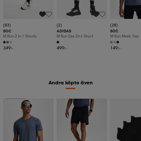
(83)
(2)
(28)
SOC
ADIDAS
SOC
M Run 2 In 1 Shorts
M Run Ess 2in1 Short
M Run Mesh Tee
349:-
499:-
149:-
Andra köpte även
Kolla priset