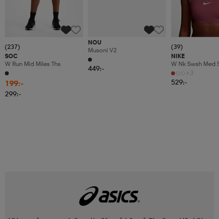
NOU
(237)
(39)
Musoni V2
SOC
NIKE
W Run Mid Miles Ths
W Nk Swsh Med S
449:-
+3
529:-
199:-
299:-