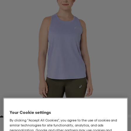
-BH
ngsskor
öjor & skjortor
ngsskor
ingsskor
ar
ingsskor
n
ingsskor
ts & toppar
or
n
kor
kor
öjor & skjortor
usskor
öjor & skjortor
skor
r
skor
n
tskor
 & klänningar
or
r & pannband
or
 & klänningar
-/Tennisskor
1
/
5
Your Cookie settings
By clicking “Accept All Cookies”, you agree to the use of cookies and
r
andy-/Handbollsskor
kar & vantar
andy-/Handbollsskor
ller
ler
similar technologies for site functionality, analytics, and ads
personalization. Google and other partners may use cookies and