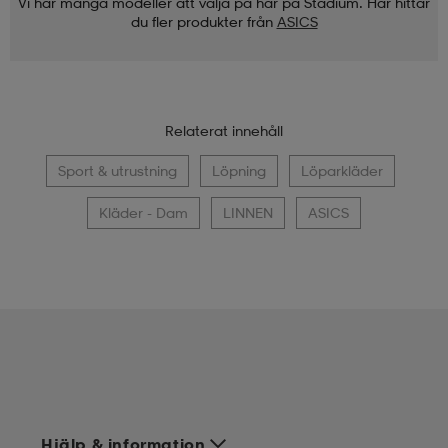
Vi har många modeller att välja på här på Stadium. Här hittar
du fler produkter från
ASICS
Relaterat innehåll
Sport & utrustning
Löpning
Löparkläder
Kläder - Dam
LINNEN
ASICS
Hjälp & information