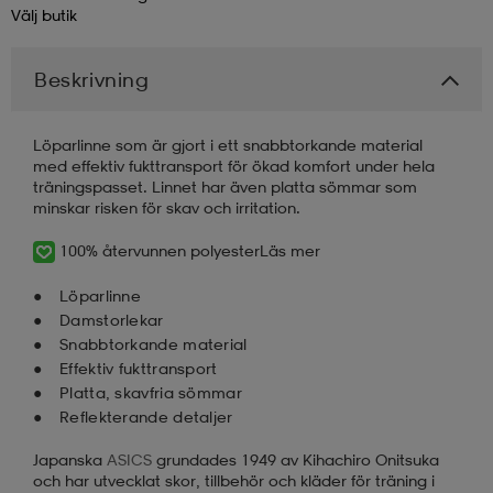
Välj
butik
Beskrivning
Löparlinne som är gjort i ett snabbtorkande material
med effektiv fukttransport för ökad komfort under hela
träningspasset. Linnet har även platta sömmar som
minskar risken för skav och irritation.
100% återvunnen polyester
Läs mer
Löparlinne
Damstorlekar
Snabbtorkande material
Effektiv fukttransport
Platta, skavfria sömmar
Reflekterande detaljer
Japanska
ASICS
grundades 1949 av Kihachiro Onitsuka
och har utvecklat skor, tillbehör och kläder för träning i