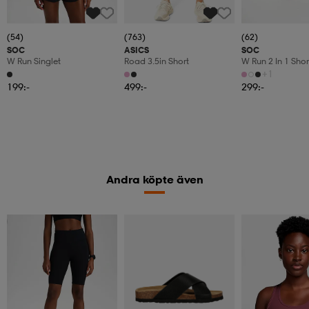
(54)
(763)
(62)
SOC
ASICS
SOC
W Run Singlet
Road 3.5in Short
W Run 2 In 1 Shor
+1
199:-
499:-
299:-
Andra köpte även
Member