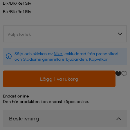
Blk/blk/ref Silv
Blk/blk/ref Silv
läder
lbehör
r
lbehör
kläder
Välj storlek
Välj storlek
asögon
äder
r
Säljs och skickas av
Nike
, exkluderad från presentkort
r
s
och Stadiums generella erbjudanden.
Köpvillkor
äder
ård
äder
Lägg i varukorg
Endast online
s
s
Den här produkten kan endast köpas online.
Beskrivning
ård
ård