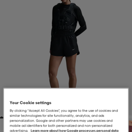
-BH
ngsskor
öjor & skjortor
ngsskor
ingsskor
ar
ingsskor
n
ingsskor
ts & toppar
or
n
kor
kor
öjor & skjortor
usskor
öjor & skjortor
skor
r
skor
n
tskor
 & klänningar
or
r & pannband
or
 & klänningar
-/Tennisskor
Your Cookie settings
1
/
5
By clicking “Accept All Cookies”, you agree to the use of cookies and
similar technologies for site functionality, analytics, and ads
personalization. Google and other partners may use cookies and
r
andy-/Handbollsskor
kar & vantar
andy-/Handbollsskor
ller
ler
mobile ad identifiers for both personalized and non‑personalized
advertising.
Learn more about how Google processes personal data