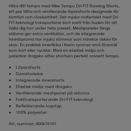
Hitta ditt tempo med Nike Tempo Dri-FIT Running Shorts,
ett par lätta och ventilerande löparshorts designade för
komfort och rörelsefrihet. Det mjuka materialet med Dri-
FIT-teknologi transporterar bort svett från huden för att
hålla dig torr under hela passet. Meshpaneler längs
sidorna ger extra ventilation, och de integrerade
innerbyxorna har mjuka sömmar som minskar risken för
skav. En praktisk innerficka i linern rymmer små föremål
som kort eller nycklar. Med en elastisk midja och
justerbar dragsko sitter shortsen perfekt oavsett tempo.
Löparshorts
Damstorlekar
Integrerade innershorts
Elastisk midja med dragsko
Ventilerande meshpanel på sidorna
Fukttransporterande Dri-FIT-teknologi
Reflekterande logotyp
100% polyester
Art. nummer: 400676101