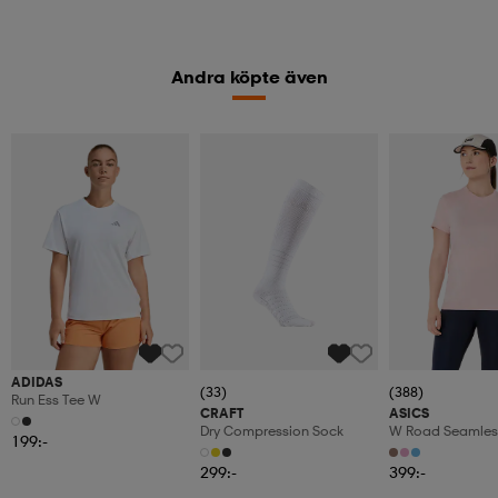
Andra köpte även
ADIDAS
(33)
(388)
Run Ess Tee W
CRAFT
ASICS
Dry Compression Sock
W Road Seamles
199:-
299:-
399:-