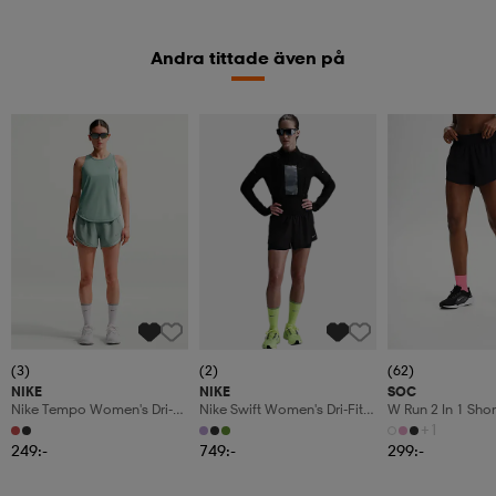
Andra tittade även på
(3)
(2)
(62)
NIKE
NIKE
SOC
Nike Tempo Women's Dri-Fit
Nike Swift Women's Dri-Fit
W Run 2 In 1 Shor
Mid-Rise
Mid-Rise
+1
249:-
749:-
299:-