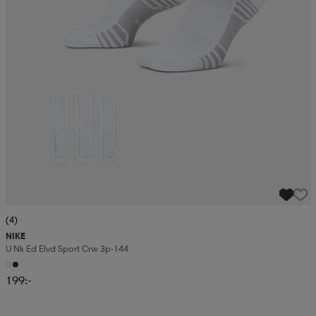
(4)
NIKE
U Nk Ed Elvd Sport Crw 3p-144
199:-