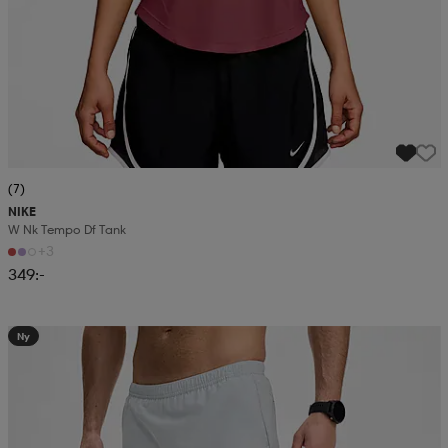
(7)
NIKE
W Nk Tempo Df Tank
+3
349:-
Ny