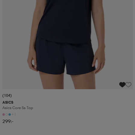
(104)
ASICS
Asics Core Ss Top
+1
299:-