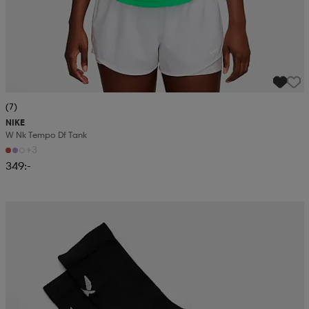
(7)
NIKE
W Nk Tempo Df Tank
+3
349:-