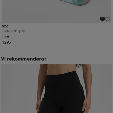
SOC
Tech Sock 2p Re
129:-
Vi rekommenderar