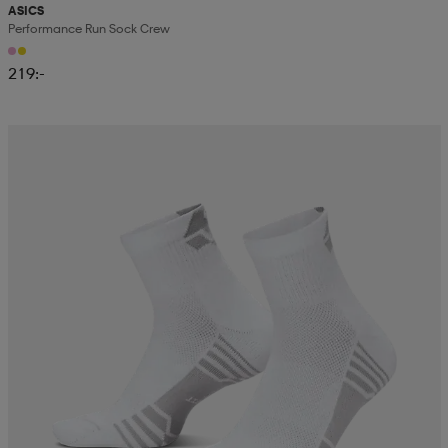
ASICS
Performance Run Sock Crew
219:-