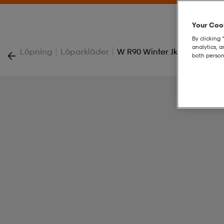
Your Cook
By clicking 
analytics, 
|
|
Löpning
Löparkläder
W R90 Winter Jkt
both person