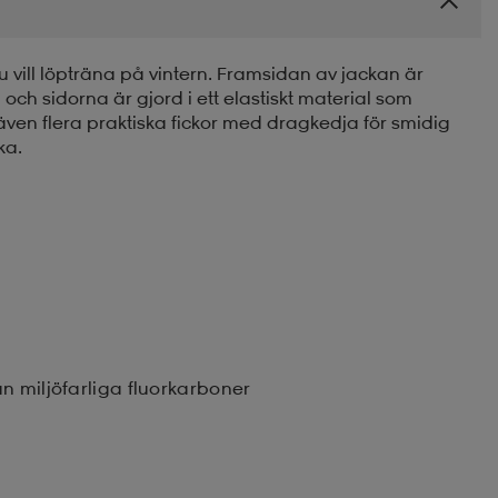
vill löpträna på vintern. Framsidan av jackan är
ch sidorna är gjord i ett elastiskt material som
även flera praktiska fickor med dragkedja för smidig
ka.
n miljöfarliga fluorkarboner