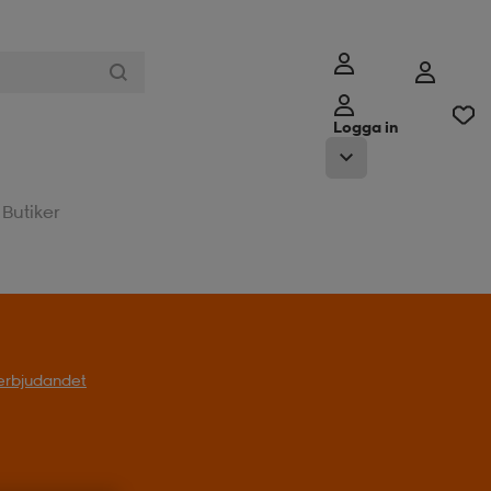
Logga in
Butiker
t