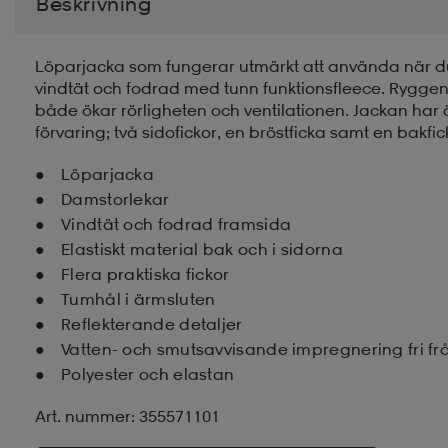
Beskrivning
Löparjacka som fungerar utmärkt att använda när du 
vindtät och fodrad med tunn funktionsfleece. Ryggen o
både ökar rörligheten och ventilationen. Jackan har 
förvaring; två sidofickor, en bröstficka samt en bakfic
Löparjacka
Damstorlekar
Vindtät och fodrad framsida
Elastiskt material bak och i sidorna
Flera praktiska fickor
Tumhål i ärmsluten
Reflekterande detaljer
Vatten- och smutsavvisande impregnering fri frå
Polyester och elastan
Art. nummer: 355571101