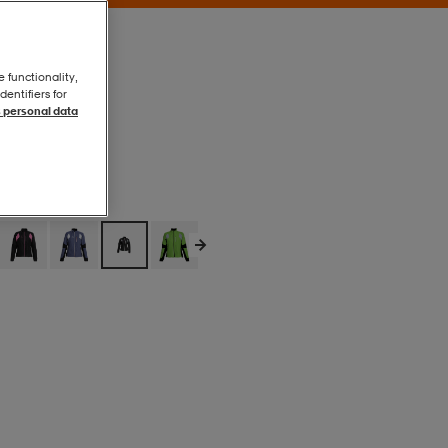
e functionality,
entifiers for
 personal data
Black
Black