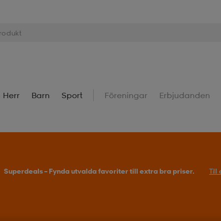
Herr
Barn
Sport
Föreningar
Erbjudanden
Köp 2 eller fler, få 25% på outdoor.
Till erbjudande