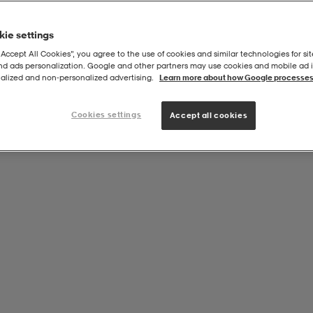
ie settings
“Accept All Cookies”, you agree to the use of cookies and similar technologies for sit
and ads personalization. Google and other partners may use cookies and mobile ad id
alized and non‑personalized advertising.
Learn more about how Google processes
Cookies settings
Accept all cookies