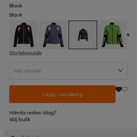
Black
Black
Storleksguide
Välj storlek
Välj storlek
Lägg i varukorg
Hämta redan idag?
Välj
butik