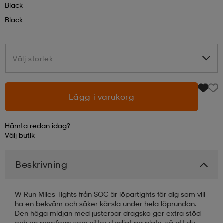
Black
Black
läder
lbehör
r
lbehör
kläder
Välj storlek
Välj storlek
asögon
äder
r
Lägg i varukorg
r
s
Hämta redan idag?
äder
ård
äder
Välj
butik
Beskrivning
s
s
W Run Miles Tights från SOC är löpartights för dig som vill
ha en bekväm och säker känsla under hela löprundan.
ård
ård
Den höga midjan med justerbar dragsko ger extra stöd
och en passform som sitter stadigt på plats, så att du