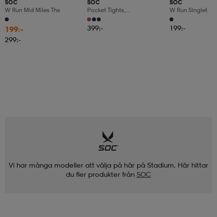
SOC
SOC
SOC
W Run Mid Miles Ths
Pocket Tights,
W Run Singlet
Träningstights, Dam
399:-
199:-
199:-
299:-
Vi har många modeller att välja på här på Stadium. Här hittar
du fler produkter från
SOC