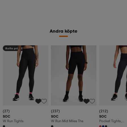
Andra köpte
Kolla priset
Member
(27)
(237)
(212)
SOC
SOC
SOC
W Run Tights
W Run Mid Miles Ths
Pocket Tights,
Träningstights, 