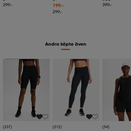
299:-
399:-
199:-
299:-
Andra köpte även
Member
(237)
(212)
(54)