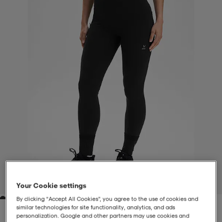
-BH
ngsskor
öjor & skjortor
ngsskor
ingsskor
ar
ingsskor
n
ingsskor
ts & toppar
or
n
kor
kor
öjor & skjortor
usskor
öjor & skjortor
skor
r
skor
n
tskor
 & klänningar
or
r & pannband
or
 & klänningar
-/Tennisskor
1
/
9
Your Cookie settings
By clicking “Accept All Cookies”, you agree to the use of cookies and
r
andy-/Handbollsskor
kar & vantar
andy-/Handbollsskor
ller
ler
similar technologies for site functionality, analytics, and ads
personalization. Google and other partners may use cookies and