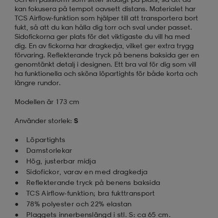
kan fokusera på tempot oavsett distans. Materialet har
TCS Airflow-funktion som hjälper till att transportera bort
fukt, så att du kan hålla dig torr och sval under passet.
Sidofickorna ger plats för det viktigaste du vill ha med
dig. En av fickorna har dragkedja, vilket ger extra trygg
förvaring. Reflekterande tryck på benens baksida ger en
genomtänkt detalj i designen. Ett bra val för dig som vill
ha funktionella och sköna löpartights för både korta och
längre rundor.
Modellen är 173 cm
Använder storlek:
S
Löpartights
Damstorlekar
Hög, justerbar midja
Sidofickor, varav en med dragkedja
Reflekterande tryck på benens baksida
TCS Airflow-funktion; bra fukttransport
78% polyester och 22% elastan
Plaggets innerbenslängd i stl. S: ca 65 cm.