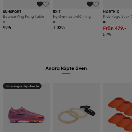
SUNSPORT
EXIT
NORTHIX
Bounce Ping Pong Table
Ivy Gymnastikställning
Kids Pogo Stick,
Capacity, Padde
999:-
1 029:-
Från 479:-
529:-
Andra köpte även
Föreningserbjudande