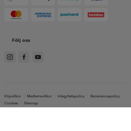
Följ oss
Köpvillkor
Medlemsvillkor
Integritetspolicy
Recensionspolicy
Cookies
Sitemap
Sverige - SEK