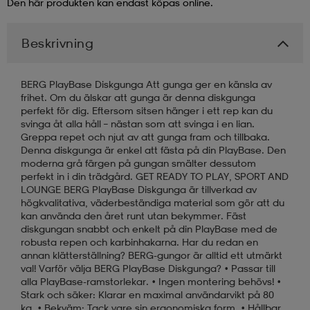
Den här produkten kan endast köpas online.
läder
lbehör
r
lbehör
kläder
Beskrivning
asögon
äder
r
BERG PlayBase Diskgunga Att gunga ger en känsla av
frihet. Om du älskar att gunga är denna diskgunga
perfekt för dig. Eftersom sitsen hänger i ett rep kan du
svinga åt alla håll – nästan som att svinga i en lian.
r
s
Greppa repet och njut av att gunga fram och tillbaka.
Denna diskgunga är enkel att fästa på din PlayBase. Den
moderna grå färgen på gungan smälter dessutom
perfekt in i din trädgård. GET READY TO PLAY, SPORT AND
äder
ård
äder
LOUNGE BERG PlayBase Diskgunga är tillverkad av
högkvalitativa, väderbeständiga material som gör att du
kan använda den året runt utan bekymmer. Fäst
diskgungan snabbt och enkelt på din PlayBase med de
s
s
robusta repen och karbinhakarna. Har du redan en
annan klätterställning? BERG-gungor är alltid ett utmärkt
val! Varför välja BERG PlayBase Diskgunga? • Passar till
alla PlayBase-ramstorlekar. • Ingen montering behövs! •
ård
ård
Stark och säker: Klarar en maximal användarvikt på 80
kg. • Bekväm: Tack vare sin ergonomiska form. • Hållbar