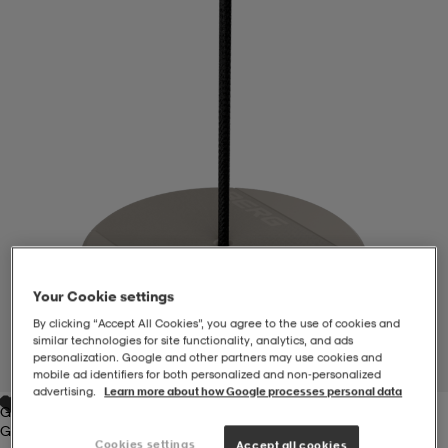
-BH
ngsskor
öjor & skjortor
ngsskor
ingsskor
ar
ingsskor
n
ingsskor
ts & toppar
or
n
kor
kor
öjor & skjortor
usskor
öjor & skjortor
skor
r
skor
n
tskor
Your Cookie settings
By clicking “Accept All Cookies”, you agree to the use of cookies and
 & klänningar
or
r & pannband
or
 & klänningar
-/Tennisskor
similar technologies for site functionality, analytics, and ads
personalization. Google and other partners may use cookies and
1
/
7
mobile ad identifiers for both personalized and non‑personalized
advertising.
Learn more about how Google processes personal data
Grey
r
andy-/Handbollsskor
kar & vantar
andy-/Handbollsskor
ller
ler
Grey
Cookies settings
Accept all cookies