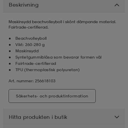
Beskrivning
läder
lbehör
r
lbehör
kläder
Maskinsydd beachvolleyboll i skönt dämpande material.
Fairtrade-certifierad.
asögon
äder
r
Beachvolleyboll
Vikt: 260-280 g
Maskinsydd
r
s
Syntetgummiblåsa som bevarar formen väl
Fairtrade-certifierad
TPU (thermoplastisk polyuretan)
äder
ård
äder
Art. nummer: 256618103
Säkerhets- och produktinformation
s
s
Hitta produkten i butik
ård
ård