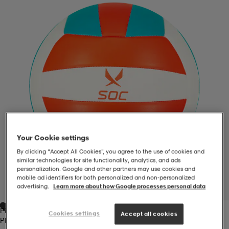
-BH
ngsskor
öjor & skjortor
ngsskor
ingsskor
ar
ingsskor
n
ingsskor
ts & toppar
or
n
kor
kor
öjor & skjortor
usskor
öjor & skjortor
skor
r
skor
n
tskor
Your Cookie settings
By clicking “Accept All Cookies”, you agree to the use of cookies and
similar technologies for site functionality, analytics, and ads
personalization. Google and other partners may use cookies and
 & klänningar
or
r & pannband
or
 & klänningar
-/Tennisskor
mobile ad identifiers for both personalized and non‑personalized
advertising.
Learn more about how Google processes personal data
1
/
2
Pink/turquise
r
andy-/Handbollsskor
kar & vantar
andy-/Handbollsskor
ller
ler
Cookies settings
Accept all cookies
Pink/turquise