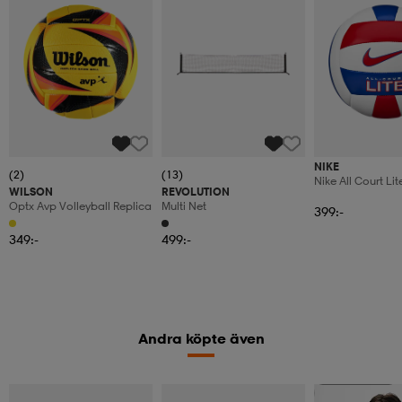
NIKE
(2)
(13)
Nike All Court Lit
WILSON
REVOLUTION
Volleyball Deflat
Optx Avp Volleyball Replica
Multi Net
399:-
349:-
499:-
Andra köpte även
Kampanj -25%