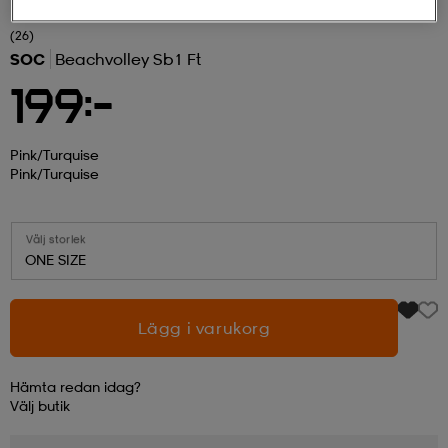
(26)
r & pannband
tskor
läder
tskor
r
ngsskor
SOC
Beachvolley Sb1 Ft
199:-
kar & vantar
skor
ukar
skor
kar & vantar
kor
Pink/turquise
Pink/turquise
ukar
sskor
ställ
sskor
ukar
lbehör
Välj storlek
ONE SIZE
ställ
stövlar
por
stövlar
ställ
er
Lägg i varukorg
por
ler
kläder
ler
läder
Hämta redan idag?
Välj
butik
kläder
ngskor
asögon
ngskor
por