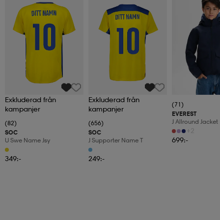
Exkluderad från
Exkluderad från
(71)
kampanjer
kampanjer
EVEREST
J Allround Jacket
(82)
(656)
+2
SOC
SOC
699:-
U Swe Name Jsy
J Supporter Name T
349:-
249:-