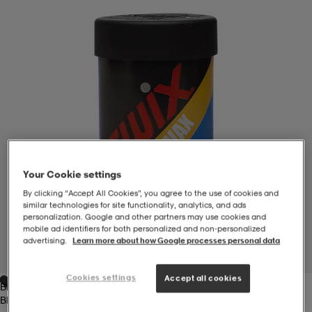
-BH
ngsskor
öjor & skjortor
ngsskor
ingsskor
ar
ingsskor
n
ingsskor
ts & toppar
or
n
kor
kor
öjor & skjortor
usskor
Your Cookie settings
öjor & skjortor
skor
r
skor
n
tskor
By clicking “Accept All Cookies”, you agree to the use of cookies and
similar technologies for site functionality, analytics, and ads
personalization. Google and other partners may use cookies and
mobile ad identifiers for both personalized and non‑personalized
 & klänningar
or
r & pannband
or
 & klänningar
-/Tennisskor
advertising.
Learn more about how Google processes personal data
1
/
1
Cookies settings
Accept all cookies
Blue
r
andy-/Handbollsskor
kar & vantar
andy-/Handbollsskor
ller
ler
Blue