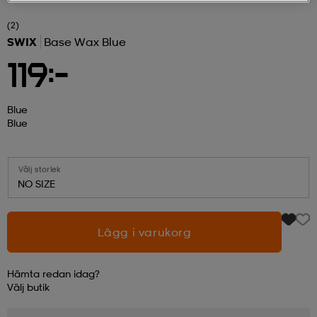
(2)
r & pannband
tskor
läder
tskor
r
ngsskor
SWIX
Base Wax Blue
119:-
kar & vantar
skor
ukar
skor
kar & vantar
kor
Blue
Blue
ukar
sskor
ställ
sskor
ukar
lbehör
Välj storlek
NO SIZE
ställ
stövlar
por
stövlar
ställ
er
Lägg i varukorg
por
ler
kläder
ler
läder
Hämta redan idag?
Välj
butik
kläder
ngskor
asögon
ngskor
por