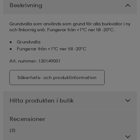
Beskrivning
läder
lbehör
r
lbehör
kläder
Grundvalla som används som grund för alla burkvallor i ny
och finkornig snö. Fungerar från +1°C ner till -20°C.
asögon
äder
r
Grundvalla
Fungerar från +1°C ner till -20°C
r
s
Art. nummer: 130149001
Säkerhets- och produktinformation
äder
ård
äder
Hitta produkten i butik
s
s
Recensioner
(2)
ård
ård