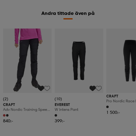
Andra tittade även på
CRAFT
(2)
(10)
Pro Nordic Race 
CRAFT
EVEREST
Adv Nordic Training Speed
W Intens Pant
1 500:-
Pants W
840:-
399:-