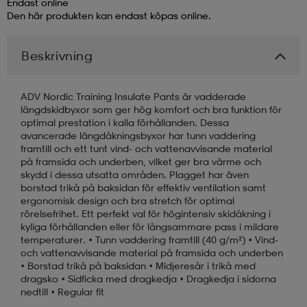
Endast online
Den här produkten kan endast köpas online.
läder
lbehör
r
lbehör
kläder
Beskrivning
asögon
äder
r
ADV Nordic Training Insulate Pants är vadderade
längdskidbyxor som ger hög komfort och bra funktion för
optimal prestation i kalla förhållanden. Dessa
r
s
avancerade längdåkningsbyxor har tunn vaddering
framtill och ett tunt vind- och vattenavvisande material
på framsida och underben, vilket ger bra värme och
skydd i dessa utsatta områden. Plagget har även
äder
ård
äder
borstad trikå på baksidan för effektiv ventilation samt
ergonomisk design och bra stretch för optimal
rörelsefrihet. Ett perfekt val för högintensiv skidåkning i
kyliga förhållanden eller för långsammare pass i mildare
s
s
temperaturer. • Tunn vaddering framtill (40 g/m²) • Vind-
och vattenavvisande material på framsida och underben
• Borstad trikå på baksidan • Midjeresår i trikå med
dragsko • Sidficka med dragkedja • Dragkedja i sidorna
ård
ård
nedtill • Regular fit