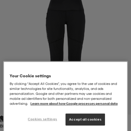
-BH
ngsskor
öjor & skjortor
ngsskor
ingsskor
ar
ingsskor
n
ingsskor
ts & toppar
or
n
kor
kor
öjor & skjortor
usskor
Your Cookie settings
öjor & skjortor
skor
r
skor
n
tskor
By clicking “Accept All Cookies”, you agree to the use of cookies and
similar technologies for site functionality, analytics, and ads
personalization. Google and other partners may use cookies and
mobile ad identifiers for both personalized and non‑personalized
 & klänningar
or
r & pannband
or
 & klänningar
-/Tennisskor
advertising.
Learn more about how Google processes personal data
1
/
1
Cookies settings
Accept all cookies
Black
r
andy-/Handbollsskor
kar & vantar
andy-/Handbollsskor
ller
ler
Black