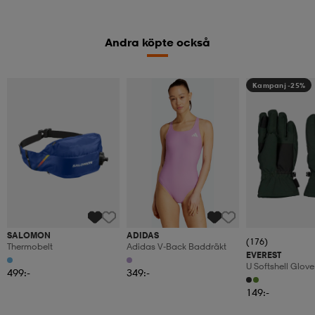
Andra köpte också
Kampanj -25%
SALOMON
ADIDAS
(176)
Thermobelt
Adidas V-Back Baddräkt
EVEREST
U Softshell Glove
499:-
349:-
149:-