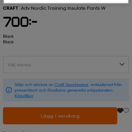
CRAFT
Adv Nordic Training Insulate Pants W
r & pannband
tskor
läder
tskor
r
ngsskor
700:-
kar & vantar
skor
ukar
skor
kar & vantar
kor
Black
Black
ukar
sskor
ställ
sskor
ukar
lbehör
Välj storlek
Välj storlek
ställ
stövlar
por
stövlar
ställ
er
Säljs och skickas av
Craft Sportswear
, exkluderad från
presentkort och Stadiums generella erbjudanden.
Köpvillkor
por
ler
kläder
ler
läder
Lägg i varukorg
kläder
ngskor
asögon
ngskor
por