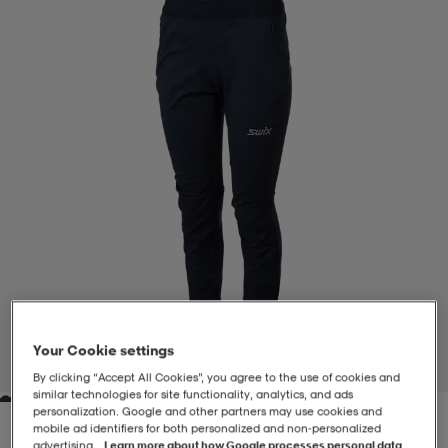
-BH
ngsskor
öjor & skjortor
ngsskor
ingsskor
ar
ingsskor
n
ingsskor
ts & toppar
or
n
kor
kor
öjor & skjortor
usskor
öjor & skjortor
skor
r
skor
n
tskor
 & klänningar
or
r & pannband
or
 & klänningar
-/Tennisskor
Your Cookie settings
1
/
1
By clicking “Accept All Cookies”, you agree to the use of cookies and
similar technologies for site functionality, analytics, and ads
personalization. Google and other partners may use cookies and
r
andy-/Handbollsskor
kar & vantar
andy-/Handbollsskor
ller
ler
mobile ad identifiers for both personalized and non‑personalized
advertising.
Learn more about how Google processes personal data