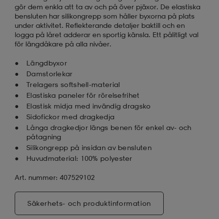
gör dem enkla att ta av och på över pjäxor. De elastiska
bensluten har silikongrepp som håller byxorna på plats
under aktivitet. Reflekterande detaljer baktill och en
logga på låret adderar en sportig känsla. Ett pålitligt val
för längdåkare på alla nivåer.
Längdbyxor
Damstorlekar
Trelagers softshell-material
Elastiska paneler för rörelsefrihet
Elastisk midja med invändig dragsko
Sidofickor med dragkedja
Långa dragkedjor längs benen för enkel av- och
påtagning
Silikongrepp på insidan av bensluten
Huvudmaterial: 100% polyester
Art. nummer: 407529102
Säkerhets- och produktinformation