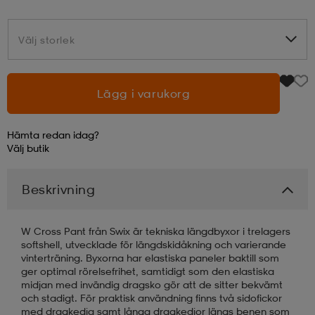
läder
lbehör
r
lbehör
kläder
Välj storlek
Välj storlek
asögon
äder
r
Lägg i varukorg
Hämta redan idag?
r
s
Välj
butik
Beskrivning
äder
ård
äder
W Cross Pant från Swix är tekniska längdbyxor i trelagers
s
s
softshell, utvecklade för längdskidåkning och varierande
vinterträning. Byxorna har elastiska paneler baktill som
ger optimal rörelsefrihet, samtidigt som den elastiska
midjan med invändig dragsko gör att de sitter bekvämt
ård
ård
och stadigt. För praktisk användning finns två sidofickor
med dragkedja samt långa dragkedjor längs benen som