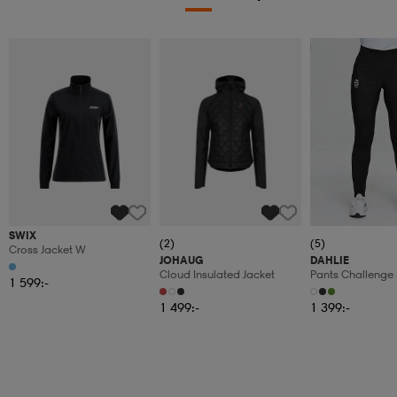
Paketpris 2999:-
SWIX
(2)
(5)
Cross Jacket W
JOHAUG
DAHLIE
Cloud Insulated Jacket
Pants Challenge
1 599:-
1 499:-
1 399:-