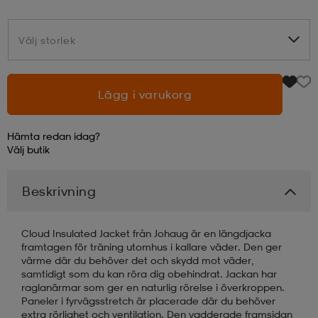
läder
lbehör
r
lbehör
kläder
Välj storlek
Välj storlek
asögon
äder
r
Lägg i varukorg
Hämta redan idag?
r
s
Välj
butik
Beskrivning
äder
ård
äder
Cloud Insulated Jacket från Johaug är en längdjacka
s
s
framtagen för träning utomhus i kallare väder. Den ger
värme där du behöver det och skydd mot väder,
samtidigt som du kan röra dig obehindrat. Jackan har
raglanärmar som ger en naturlig rörelse i överkroppen.
ård
ård
Paneler i fyrvägsstretch är placerade där du behöver
extra rörlighet och ventilation. Den vadderade framsidan