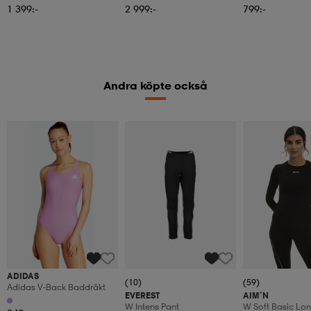
1 399:-
2 999:-
799:-
Andra köpte också
ADIDAS
(10)
(59)
Adidas V-Back Baddräkt
EVEREST
AIM´N
W Intens Pant
W Soft Basic Lon