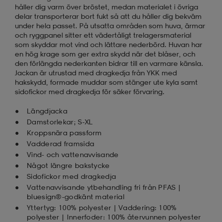
håller dig varm över bröstet, medan materialet i övriga
delar transporterar bort fukt så att du håller dig bekväm
under hela passet. På utsatta områden som huva, ärmar
och ryggpanel sitter ett vädertåligt trelagersmaterial
som skyddar mot vind och lättare nederbörd. Huvan har
en hög krage som ger extra skydd när det blåser, och
den förlängda nederkanten bidrar till en varmare känsla.
Jackan är utrustad med dragkedja från YKK med
hakskydd, formade muddar som stänger ute kyla samt
sidofickor med dragkedja för säker förvaring.
Längdjacka
Damstorlekar; S-XL
Kroppsnära passform
Vadderad framsida
Vind- och vattenavvisande
Något längre bakstycke
Sidofickor med dragkedja
Vattenavvisande ytbehandling fri från PFAS |
bluesign®-godkänt material
Yttertyg: 100% polyester | Vaddering: 100%
polyester | Innerfoder: 100% återvunnen polyester