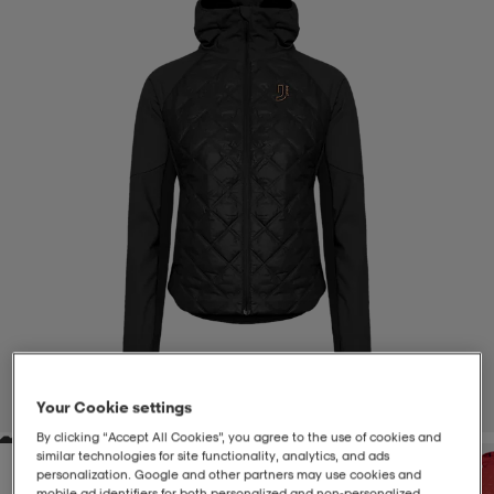
-BH
ngsskor
öjor & skjortor
ngsskor
ingsskor
ar
ingsskor
n
ingsskor
ts & toppar
or
n
kor
kor
öjor & skjortor
usskor
öjor & skjortor
skor
r
skor
n
tskor
 & klänningar
or
r & pannband
or
 & klänningar
-/Tennisskor
1
/
2
Your Cookie settings
By clicking “Accept All Cookies”, you agree to the use of cookies and
r
andy-/Handbollsskor
kar & vantar
andy-/Handbollsskor
ller
ler
similar technologies for site functionality, analytics, and ads
personalization. Google and other partners may use cookies and
mobile ad identifiers for both personalized and non‑personalized