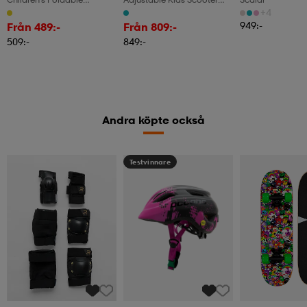
Scooter, Adjustable Height,
With Led Wheels, Foldable,
+4
Yellow
Turquoise
949:-
Från 489:-
Från 809:-
509:-
849:-
Andra köpte också
Testvinnare