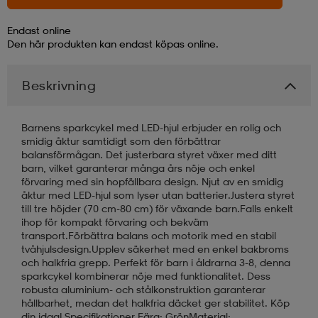
Endast online
läder
lbehör
r
lbehör
kläder
Den här produkten kan endast köpas online.
Beskrivning
asögon
äder
r
Barnens sparkcykel med LED-hjul erbjuder en rolig och
r
s
smidig åktur samtidigt som den förbättrar
balansförmågan. Det justerbara styret växer med ditt
barn, vilket garanterar många års nöje och enkel
förvaring med sin hopfällbara design. Njut av en smidig
äder
ård
äder
åktur med LED-hjul som lyser utan batterier.Justera styret
till tre höjder (70 cm-80 cm) för växande barn.Falls enkelt
ihop för kompakt förvaring och bekväm
transport.Förbättra balans och motorik med en stabil
s
s
tvåhjulsdesign.Upplev säkerhet med en enkel bakbroms
och halkfria grepp. Perfekt för barn i åldrarna 3-8, denna
sparkcykel kombinerar nöje med funktionalitet. Dess
robusta aluminium- och stålkonstruktion garanterar
ård
ård
hållbarhet, medan det halkfria däcket ger stabilitet. Köp
din idag! Specifikationer Färg: GrönMaterial: