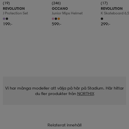
(19)
(246)
(17)
REVOLUTION
OCCANO
REVOLUTION
J Protection Set
Junior Mips Helmet
K Skateboard 6,
199:-
599:-
299:-
Vi har många modeller att välja på här på Stadium. Här hittar
du fler produkter från
NORTHIX
Relaterat innehåll