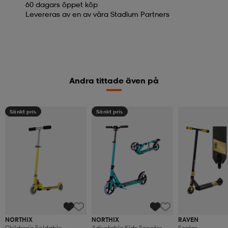
60 dagars öppet köp
Levereras av en av våra Stadium Partners
Andra tittade även på
Sänkt pris
Sänkt pris
NORTHIX
NORTHIX
RAVEN
Children's Foldable
Adjustable Kids Scooter
Scalar