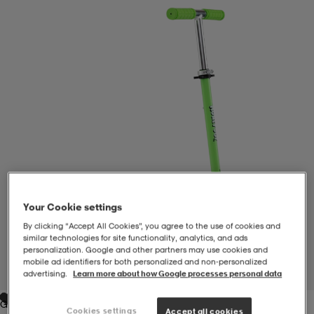
-BH
ngsskor
öjor & skjortor
ngsskor
ingsskor
ar
ingsskor
n
ingsskor
ts & toppar
or
n
kor
kor
öjor & skjortor
usskor
öjor & skjortor
skor
r
skor
n
tskor
Your Cookie settings
By clicking “Accept All Cookies”, you agree to the use of cookies and
 & klänningar
or
r & pannband
or
 & klänningar
-/Tennisskor
similar technologies for site functionality, analytics, and ads
personalization. Google and other partners may use cookies and
mobile ad identifiers for both personalized and non‑personalized
1
/
1
advertising.
Learn more about how Google processes personal data
r
andy-/Handbollsskor
kar & vantar
andy-/Handbollsskor
ller
ler
Green
Cookies settings
Accept all cookies