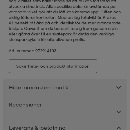
hög kvalitet som håller länge så att du kan fortsätta att
utveckla dina trick. Alla specifika delar är avstämda på
varandra vilket gör att du lätt kan komma upp i luften och
aldrig förlorar kontrollen. Med en låg totalvikt är Proxus
X1 perfekt att åka på och idealisk för de mer avancerade
tricken. Oavsett om du bara vill ta dig fram genom sta'n
eller gärna åker till en skatepark är detta den verkliga
stunsparkcykeln för alla blivande proffs.
Art. nummer: 972914103
Säkerhets- och produktinformation
Hitta produkten i butik
Recensioner
Leverans & betalning