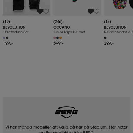
(19)
(246)
(17)
REVOLUTION
OCCANO
REVOLUTION
J Protection Set
Junior Mips Helmet
K Skateboard 6,
199:-
599:-
299:-
Vi har många modeller att välja på här på Stadium. Här hittar
du fler produkter från
BERG