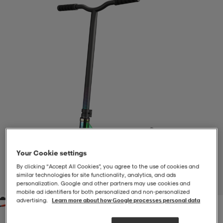
-BH
ngsskor
öjor & skjortor
ngsskor
ingsskor
ar
ingsskor
n
ingsskor
ts & toppar
or
n
kor
kor
öjor & skjortor
usskor
öjor & skjortor
skor
r
skor
n
tskor
Your Cookie settings
By clicking “Accept All Cookies”, you agree to the use of cookies and
 & klänningar
or
r & pannband
or
 & klänningar
-/Tennisskor
similar technologies for site functionality, analytics, and ads
1
/
7
personalization. Google and other partners may use cookies and
mobile ad identifiers for both personalized and non‑personalized
advertising.
Learn more about how Google processes personal data
r
andy-/Handbollsskor
kar & vantar
andy-/Handbollsskor
ller
ler