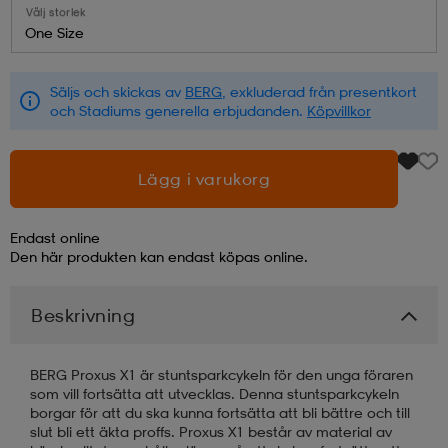
Välj storlek
One Size
läder
lbehör
r
lbehör
kläder
Säljs och skickas av
BERG
, exkluderad från presentkort
och Stadiums generella erbjudanden.
Köpvillkor
asögon
äder
r
Lägg i varukorg
r
s
Endast online
Den här produkten kan endast köpas online.
äder
ård
äder
Beskrivning
s
s
BERG Proxus X1 är stuntsparkcykeln för den unga föraren
som vill fortsätta att utvecklas. Denna stuntsparkcykeln
borgar för att du ska kunna fortsätta att bli bättre och till
ård
ård
slut bli ett äkta proffs. Proxus X1 består av material av