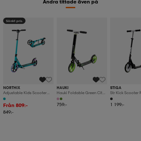
Andra tittade även på
Sänkt pris
NORTHIX
HAUKI
STIGA
Adjustable Kids Scooter
Hauki Foldable Green City
Str Kick Scooter 
With Led Wheels, Foldable,
Scooter With Adjustable
S Black/lime
Turquoise
Handlebar, Xxl Wheels,
759:-
1 199:-
Från 809:-
Rear Foot Brake
849:-