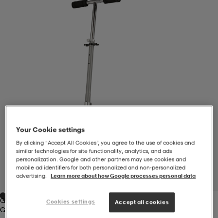
-BH
ngsskor
öjor & skjortor
ngsskor
ingsskor
ar
ingsskor
n
ingsskor
ts & toppar
or
n
kor
kor
öjor & skjortor
usskor
öjor & skjortor
skor
r
skor
n
tskor
Your Cookie settings
By clicking “Accept All Cookies”, you agree to the use of cookies and
similar technologies for site functionality, analytics, and ads
personalization. Google and other partners may use cookies and
 & klänningar
or
r & pannband
or
 & klänningar
-/Tennisskor
mobile ad identifiers for both personalized and non‑personalized
advertising.
Learn more about how Google processes personal data
1
/
3
Grå-Multifärgad
r
andy-/Handbollsskor
kar & vantar
andy-/Handbollsskor
ller
ler
Cookies settings
Accept all cookies
Grå-Multifärgad