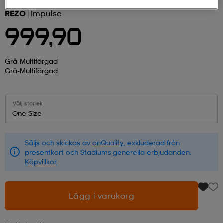
REZO
Impulse
r & pannband
tskor
läder
tskor
r
ngsskor
999,90
kar & vantar
skor
ukar
skor
kar & vantar
kor
Grå-Multifärgad
Grå-Multifärgad
ukar
sskor
ställ
sskor
ukar
lbehör
Välj storlek
One Size
ställ
stövlar
por
stövlar
ställ
er
Säljs och skickas av
onQuality
, exkluderad från
presentkort och Stadiums generella erbjudanden.
Köpvillkor
por
ler
kläder
ler
läder
Lägg i varukorg
kläder
ngskor
asögon
ngskor
por