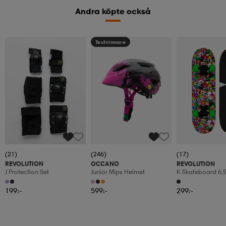
Andra köpte också
Testvinnare
(21)
(246)
(17)
REVOLUTION
OCCANO
REVOLUTION
J Protection Set
Junior Mips Helmet
K Skateboard 6,
199:-
599:-
299:-