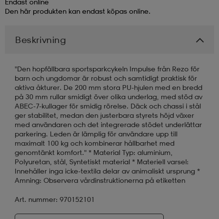
Endast online
Den här produkten kan endast köpas online.
läder
lbehör
r
lbehör
kläder
Beskrivning
asögon
äder
r
"Den hopfällbara sportsparkcykeln Impulse från Rezo för
barn och ungdomar är robust och samtidigt praktisk för
aktiva åkturer. De 200 mm stora PU-hjulen med en bredd
r
s
på 30 mm rullar smidigt över olika underlag, med stöd av
ABEC-7-kullager för smidig rörelse. Däck och chassi i stål
ger stabilitet, medan den justerbara styrets höjd växer
med användaren och det integrerade stödet underlättar
äder
ård
äder
parkering. Leden är lämplig för användare upp till
maximalt 100 kg och kombinerar hållbarhet med
genomtänkt komfort." * Material Typ: aluminium,
Polyuretan, stål, Syntetiskt material * Materiell varsel:
s
s
Innehåller inga icke-textila delar av animaliskt ursprung *
Amning: Observera vårdinstruktionerna på etiketten
Art. nummer: 970152101
ård
ård