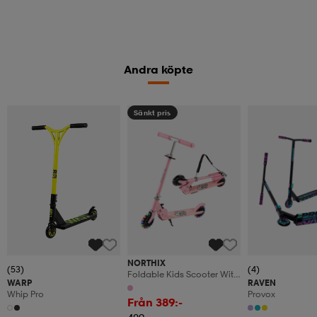
Andra köpte
Sänkt pris
NORTHIX
(53)
(4)
Foldable Kids Scooter With
WARP
RAVEN
Led Wheels, Adjustable
Whip Pro
Provox
Handlebar
Från 389:-