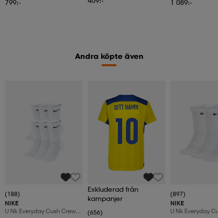
409:-
799:-
1 089:-
Andra köpte även
Exkluderad från
(188)
(897)
kampanjer
NIKE
NIKE
U Nk Everyday Cush Crew
U Nk Everyday C
(656)