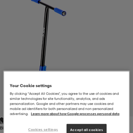
-BH
ngsskor
öjor & skjortor
ngsskor
ingsskor
ar
ingsskor
n
ingsskor
ts & toppar
or
n
kor
kor
öjor & skjortor
usskor
öjor & skjortor
skor
r
skor
n
tskor
Your Cookie settings
By clicking “Accept All Cookies”, you agree to the use of cookies and
similar technologies for site functionality, analytics, and ads
 & klänningar
or
r & pannband
or
 & klänningar
-/Tennisskor
personalization. Google and other partners may use cookies and
mobile ad identifiers for both personalized and non‑personalized
1
/
7
advertising.
Learn more about how Google processes personal data
Blue
r
andy-/Handbollsskor
kar & vantar
andy-/Handbollsskor
ller
ler
Blue
Cookies settings
Accept all cookies