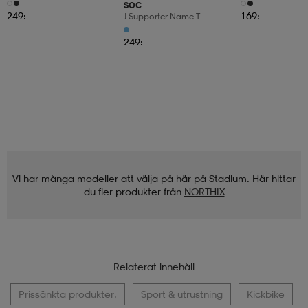
6pr-Bd
3pr
SOC
249:-
169:-
J Supporter Name T
249:-
Vi har många modeller att välja på här på Stadium. Här hittar
du fler produkter från
NORTHIX
Relaterat innehåll
Prissänkta produkter.
Sport & utrustning
Kickbike