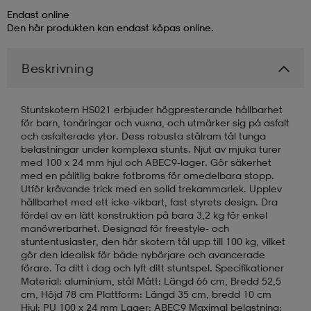
Endast online
Den här produkten kan endast köpas online.
läder
lbehör
r
lbehör
kläder
Beskrivning
asögon
äder
r
Stuntskotern HS021 erbjuder högpresterande hållbarhet
för barn, tonåringar och vuxna, och utmärker sig på asfalt
r
s
och asfalterade ytor. Dess robusta stålram tål tunga
belastningar under komplexa stunts. Njut av mjuka turer
med 100 x 24 mm hjul och ABEC9-lager. Gör säkerhet
med en pålitlig bakre fotbroms för omedelbara stopp.
äder
ård
äder
Utför krävande trick med en solid trekammarlek. Upplev
hållbarhet med ett icke-vikbart, fast styrets design. Dra
fördel av en lätt konstruktion på bara 3,2 kg för enkel
manövrerbarhet. Designad för freestyle- och
s
s
stuntentusiaster, den här skotern tål upp till 100 kg, vilket
gör den idealisk för både nybörjare och avancerade
förare. Ta ditt i dag och lyft ditt stuntspel. Specifikationer
Material: aluminium, stål Mått: Längd 66 cm, Bredd 52,5
ård
ård
cm, Höjd 78 cm Plattform: Längd 35 cm, bredd 10 cm
Hjul: PU 100 x 24 mm Lager: ABEC9 Maximal belastning: