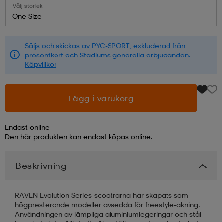
Välj storlek
One Size
läder
lbehör
r
lbehör
kläder
Säljs och skickas av
PYC-SPORT
, exkluderad från
presentkort och Stadiums generella erbjudanden.
asögon
äder
r
Köpvillkor
r
s
Lägg i varukorg
Endast online
äder
ård
äder
Den här produkten kan endast köpas online.
Beskrivning
s
s
RAVEN Evolution Series-scootrarna har skapats som
högpresterande modeller avsedda för freestyle-åkning.
ård
ård
Användningen av lämpliga aluminiumlegeringar och stål