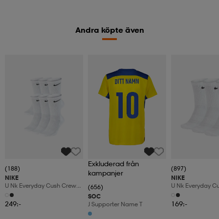
Andra köpte även
Exkluderad från
(188)
(897)
kampanjer
NIKE
NIKE
U Nk Everyday Cush Crew
U Nk Everyday C
(656)
6pr-Bd
3pr
SOC
249:-
169:-
J Supporter Name T