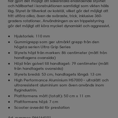
har gjort det möjligt att säkerställa enastående styvhet
och hållbarhet i konstruktionen samtidigt som vikten hålls
låg. Styret är tillverkat av kolstål, vilket gör det möjligt att
fritt utföra olika, även de svåraste, trick, inklusive 360-
graders rotationer. Användningen av en trippelstyrring
gör det möjligt att köra mycket dynamiskt och aggressivt.
Hjulstorlek: 110 mm
Gummigrepp som ger utmärkt grepp från den
högsta serien Ultra Grip Series
Styrets höjd från marken: 86 centimeter (mätt från
handtagens ovansida)
Höjd från golvet till handtaget: 79 centimeter (mätt
från handtagets ovansida)
Styrets bredd: 53 cm; handtagets längd: 13 cm
High Performance Aluminium HS7000 – ultralätt och
ultraresistent aluminium som även används inom
flygindustrin.
Plattformens mått (totalt): 50 cm x 11 cm
Plattformens höjd: 7 cm
Scooter avsedd för prestation
Art. nummer: 966164101