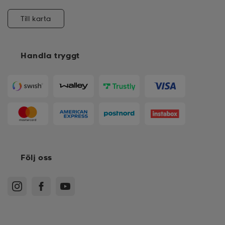
Till karta
Handla tryggt
Följ oss