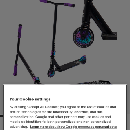
-BH
ngsskor
öjor & skjortor
ngsskor
ingsskor
ar
ingsskor
n
ingsskor
ts & toppar
or
n
kor
kor
öjor & skjortor
usskor
öjor & skjortor
skor
r
skor
n
tskor
 & klänningar
or
r & pannband
or
 & klänningar
-/Tennisskor
Your Cookie settings
1
/
7
By clicking “Accept All Cookies”, you agree to the use of cookies and
similar technologies for site functionality, analytics, and ads
personalization. Google and other partners may use cookies and
r
andy-/Handbollsskor
kar & vantar
andy-/Handbollsskor
ller
ler
mobile ad identifiers for both personalized and non‑personalized
advertising.
Learn more about how Google processes personal data