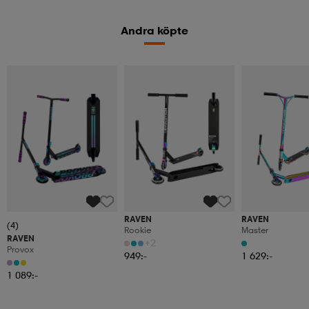
Andra köpte
RAVEN
RAVEN
(4)
Rookie
Master
RAVEN
+2
Provox
949:-
1 629:-
1 089:-